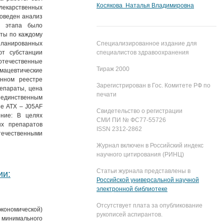
Косякова Наталья Владимировна
лекарственных
роведен анализ
о этапа было
ты по каждому
апланированных
Специализированное издание для
ют субстанции
специалистов здравоохранения
отечественные
Тираж 2000
рмацевтические
енном реестре
Зарегистрирован в Гос. Комитете РФ по
епараты, цена
печати
 единственным
пе АТХ – J05AF
Свидетельство о регистрации
ение: В целях
СМИ ПИ № ФС77-55726
ых препаратов
ISSN 2312-2862
ечественными
Журнал включен в Российский индекс
научного цитирования (РИНЦ)
Статьи журнала представлены в
ии:
Российской универсальной научной
электронной библиотеке
Отсутствует плата за опубликование
экономической)
рукописей аспирантов.
и минимального