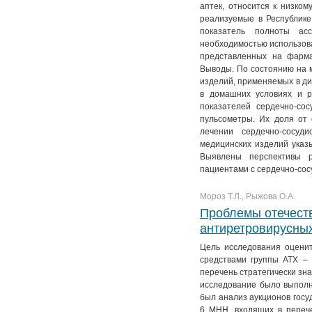
аптек, относится к низком
№ 4. Т. 11
№ 3. Т. 12
№ 2. Т. 13
№ 1. Т. 14
реализуемые в Республике
№ 4. Т. 12
№ 3. Т. 13
показатель полноты асс
необходимостью использова
№ 4. Т. 13
представленных на фарма
Выводы. По состоянию на 
изделий, применяемых в ди
в домашних условиях и р
показателей сердечно-со
пульсометры. Их доля от 
лечении сердечно-сосуд
медицинских изделий указы
Выявлены перспективы р
пациентами с сердечно-со
Мороз Т.Л., Рыжова О.А.
Проблемы отечеств
антиретровирусны
Цель исследования оцени
средствами группы АТХ – 
перечень стратегически зн
исследование было выполн
был анализ аукционов госу
6 МНН, входящих в перече