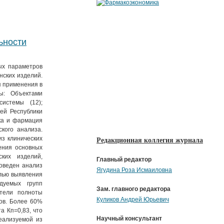
ьности
ых параметров
нских изделий.
я применения в
ы: Объектами
системы (12);
ей Республики
ика и фармация
ского анализа.
з клинических
Редакционная коллегия журнала
ения основных
ких изделий,
Главный редактор
оведен анализ
Ягудина Роза Исмаиловна
елью выявления
дуемых групп
Зам. главного редактора
атели полноты
Куликов Андрей Юрьевич
ов. Более 60%
а Кп=0,83, что
Научный консультант
еализуемой из