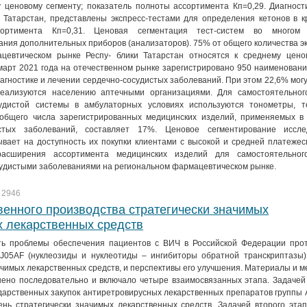
у ценовому сегменту; показатель полноты ассортимента Кп=0,29. Диагност
 Татарстан, представлены экспресс-тестами для определения кетонов в к
ортимента Кп=0,31. Ценовая сегментация тест-систем во многом 
ния дополнительных приборов (анализаторов). 75% от общего количества эк
цевтическом рынке Респу- блики Татарстан относятся к среднему ценов
март 2021 года на отечественном рынке зарегистрировано 950 наименован
агностике и лечении сердечно-сосудистых заболеваний. При этом 22,6% мог
еализуются населению аптечными организациями. Для самостоятельног
судистой системы в амбулаторных условиях используются тонометры, т
общего числа зарегистрированных медицинских изделий, применяемых в 
истых заболеваний, составляет 17%. Ценовое сегментирование иссл
вает на доступность их покупки клиентами с высокой и средней платежес
асширения ассортимента медицинских изделий для самостоятельног
судистыми заболеваниями на региональном фармацевтическом рынке.
2946
енного производства стратегически значимых
х лекарственных средств
ть проблемы обеспечения пациентов с ВИЧ в Российской Федерации про
J05AF (нуклеозиды и нуклеотиды – ингибиторы обратной транскриптазы)
ачимых лекарственных средств, и перспективы его улучшения. Материалы и 
ено последовательно и включало четыре взаимосвязанных этапа. Задачей 
дарственных закупок антиретровирусных лекарственных препаратов группы 
нь стратегически значимых лекарственных средств. Задачей второго эта