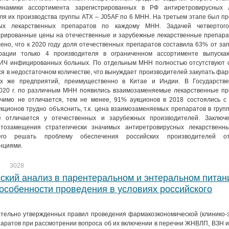
инамики ассортимента зарегистрированных в РФ антиретровирусных 
ля их производства группы АТХ – J05AF по 6 МНН. На третьем этапе был п
ых лекарственных препаратов по каждому МНН. Задачей четвертог
трированные цены на отечественные и зарубежные лекарственные препара
ено, что к 2020 году доля отечественных препаратов составила 63% от з
рации только 4 производителя в ограниченном ассортименте выпуска
ВИЧ инфицированных больных. По отдельным МНН полностью отсутствуют 
ся в недостаточном количестве, что вынуждает производителей закупать фа
ех же предприятий, преимущественно в Китае и Индии. В Государств
2020 г. по различным МНН появились взаимозаменяемые лекарственные пр
ачимо не отличается, тем не менее, 91% аукционов в 2018 состоялись с
укционов трудно объяснить, т.к. цена взаимозаменяемых препаратов в груп
е отличается у отечественных и зарубежных производителей. Заключ
тозамещения стратегически значимых антиретровирусных лекарственн
го решать проблему обеспечения российских производителей от
нциями.
3028
кий анализ в парентеральном и энтеральном питан
особенности проведения в условиях российского
ательно утвержденных правил проведения фармакоэкономической (клинико-
аратов при рассмотрении вопроса об их включении в перечни ЖНВЛП, ВЗН 