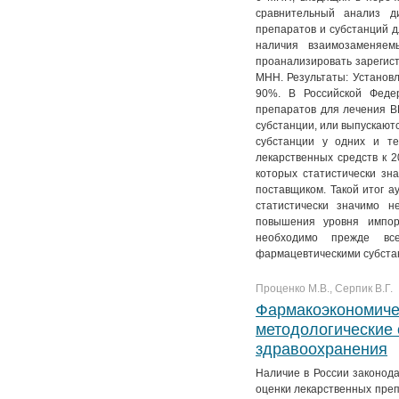
сравнительный анализ д
препаратов и субстанций д
наличия взаимозаменяем
проанализировать зарегис
МНН. Результаты: Установл
90%. В Российской Феде
препаратов для лечения 
субстанции, или выпускают
субстанции у одних и т
лекарственных средств к 
которых статистически зн
поставщиком. Такой итог а
статистически значимо н
повышения уровня импор
необходимо прежде все
фармацевтическими субста
Проценко М.В., Серпик В.Г.
Фармакоэкономичес
методологические 
здравоохранения
Наличие в России законод
оценки лекарственных преп