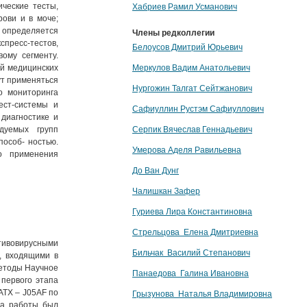
ические тесты,
Хабриев Рамил Усманович
рови и в моче;
определяется
Члены редколлегии
спресс-тестов,
Белоусов Дмитрий Юрьевич
ому сегменту.
ий медицинских
Меркулов Вадим Анатольевич
ут применяться
Нургожин Талгат Сейтжанович
о мониторинга
ест-системы и
Сафиуллин Рустэм Сафиуллович
диагностике и
едуемых групп
Серпик Вячеслав Геннадьевич
пособ- ностью.
Умерова Аделя Равильевна
о применения
До Ван Дунг
Чалишкан Зафер
Гуриева Лира Константиновна
Стрельцова Елена Дмитриевна
тивовирусными
Бильчак Василий Степанович
, входящими в
методы Научное
Панаедова Галина Ивановна
первого этапа
АТХ – J05AF по
Грызунова Наталья Владимировна
па работы был