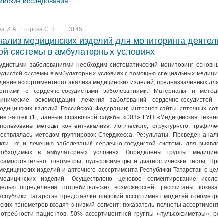
ийские исследования
а И.А., Егорова С.Н.
3145
ализ медицинских изделий для мониторинга деятел
ой системы в амбулаторных условиях
судистыми заболеваниями необходим систематический мониторинг основн
судистой системы в амбулаторных условиях с помощью специальных медици
дение ассортиментного анализа медицинских изделий, предназначенных дл
ентами с сердечно-сосудистыми заболеваниями. Материалы и метод
линические рекомендации лечения заболеваний сердечно-сосудистой 
едицинских изделий Российской Федерации; интернет-сайты аптечных сет
ернет-аптек (1); данные справочной службы «003» ГУП «Медицинская техн
пользованы методы контент-анализа, логического, структурного, графиче
ествлялась методом группировок Стерджесса. Результаты. Проведен анали
кти- ке и лечению заболеваний сердечно-сосудистой системы для выявл
еобходимых в амбулаторных условиях. Определены группы медицинс
самостоятельно: тонометры, пульсоксиметры и диагностические тесты. Пр
медицинских изделий и аптечного ассортимента Республики Татарстан с ц
медицинских изделий. Осуществлено ценовое сегментирование иссле
целью определения потребительских возможностей; рассчитаны показ
Республики Татарстан представлен широкий ассортимент моделей тонометр
ских тонометров входят в низкий сегмент; показатель полноты ассортимент
потребности пациентов. 50% ассортиментной группы «пульсоксиметры», р