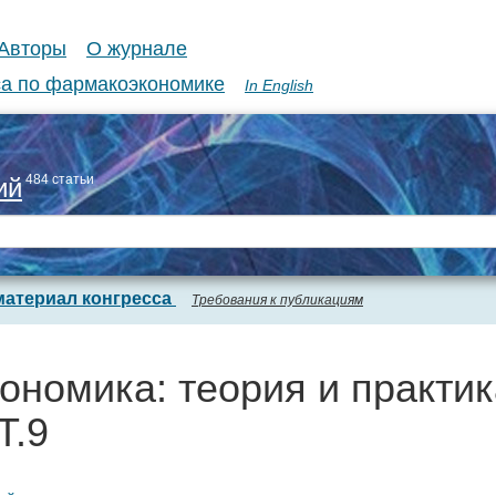
Авторы
О журнале
а по фармакоэкономике
In English
484 статьи
ий
материал конгресса
Требования к публикациям
ономика: теория и практик
Т.9