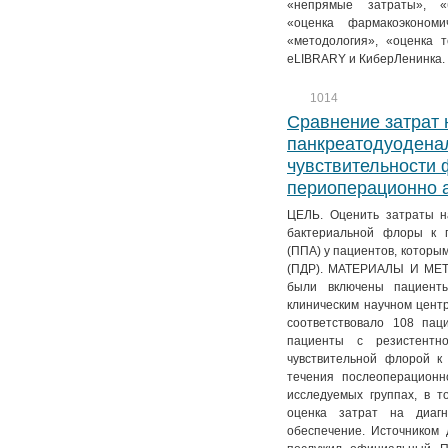
«непрямые затраты», «б
«оценка фармакоэкономи
«методология», «оценка 
eLIBRARY и КиберЛенинка.
1014
Сравнение затрат 
панкреатодуоденал
чувствительности
периоперационно 
ЦЕЛЬ. Оценить затраты н
бактериальной флоры к 
(ППА) у пациентов, которы
(ПДР). МАТЕРИАЛЫ И МЕТО
были включены пациент
клиническим научном центр
соответствовало 108 пац
пациенты с резистен
чувствительной флорой 
течения послеоперационн
исследуемых группах, в т
оценка затрат на диагн
обеспечение. Источником 