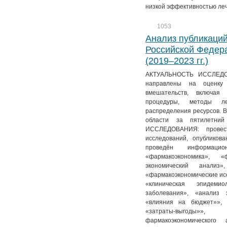
№ 2. Т. 13
№ 1. Т. 14
низкой эффективностью ле
№ 3. Т. 13
1053
№ 4. Т. 13
Анализ публикаци
Российской Федера
(2019–2023 гг.)
АКТУАЛЬНОСТЬ ИССЛЕДОВ
направлены на оценку 
вмешательств, включая 
процедуры, методы ле
распределения ресурсов. В
области за пятилетни
ИССЛЕДОВАНИЯ: провест
исследований, опублико
проведён информац
«фармакоэкономика», «
экономический анализ»
«фармакоэкономические ис
«клиническая эпидемио
заболевания», «анализ 
«влияния на бюджет»», 
«затраты-выгоды»»
фармакоэкономического