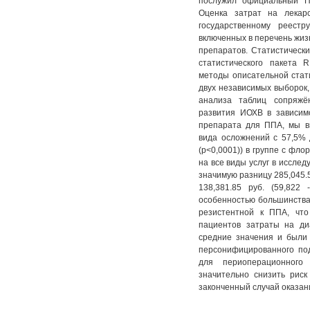
послужил официальный П
Оценка затрат на лекар
государственному реестр
включенных в перечень жи
препаратов. Статистическ
статистического пакета 
методы описательной стат
двух независимых выборок,
анализа таблиц сопряжё
развития ИОХВ в зависим
препарата для ППА, мы в
вида осложнений с 57,5%
(р<0,0001)) в группе с фло
на все виды услуг в исслед
значимую разницу 285,045.52
138,381.85 руб. (59,822 
особенностью большинства 
резистентной к ППА, что
пациентов затраты на ди
средние значения и были
персонифицированного по
для периоперационного
значительно снизить рис
законченный случай оказа