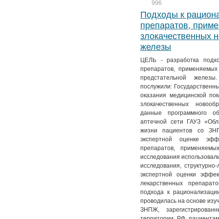
996
Подходы к рацион
препаратов, приме
злокачественных 
железы
ЦЕЛЬ - разработка подх
препаратов, применяемых
предстательной желе
послужили: Государственны
оказания медицинской по
злокачественных новооб
данные программного об
аптечной сети ГАУЗ «Обл
жизни пациентов со ЗН
экспертной оценке эфф
препаратов, применяем
исследования использовали
исследования, структурно-
экспертной оценки эффек
лекарственных препарат
подхода к рационализац
проводилась на основе изу
ЗНПЖ, зарегистрирован
территории РФ пациентам