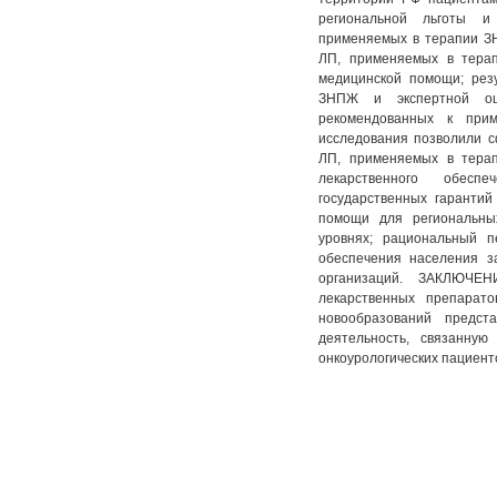
региональной льготы и
применяемых в терапии З
ЛП, применяемых в тера
медицинской помощи; рез
ЗНПЖ и экспертной оц
рекомендованных к при
исследования позволили 
ЛП, применяемых в тера
лекарственного обес
государственных гаранти
помощи для региональны
уровнях; рациональный п
обеспечения населения з
организаций. ЗАКЛЮЧЕН
лекарственных препарат
новообразований предст
деятельность, связанную
онкоурологических пациент