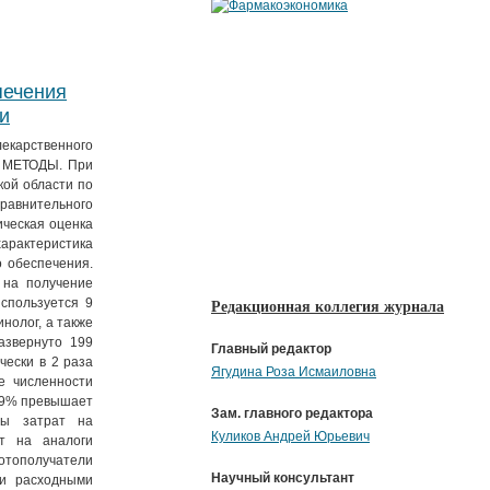
печения
и
екарственного
И МЕТОДЫ. При
ой области по
сравнительного
ческая оценка
характеристика
 обеспечения.
 на получение
спользуется 9
Редакционная коллегия журнала
нолог, а также
азвернуто 199
Главный редактор
чески в 2 раза
Ягудина Роза Исмаиловна
е численности
1,9% превышает
Зам. главного редактора
ры затрат на
Куликов Андрей Юрьевич
т на аналоги
отополучатели
Научный консультант
 и расходными