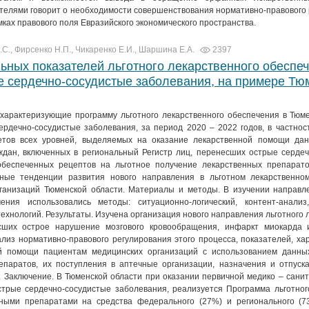
телями говорит о необходимости совершенствования нормативно-правового
рамках правового поля Евразийского экономического пространства.
.С., Фирсенко Н.П., Чикаренко Е.И., Шаршина Е.А.
2397
ьных показателей льготного лекарственного обеспеч
 сердечно-сосудистые заболевания, на примере Тю
 характеризующие программу льготного лекарственного обеспечения в Тюм
рдечно-сосудистые заболевания, за период 2020 – 2022 годов, в частност
тов всех уровней, выделяемых на оказание лекарственной помощи дан
аждан, включенных в региональный Регистр лиц, перенесших острые серде
обеспеченных рецептов на льготное получение лекарственных препарато
вные тенденции развития нового направления в льготном лекарственно
ганизаций Тюменской области. Материалы и методы. В изучении направле
ения использовались методы: ситуационно-логический, контент-анализ,
ехнологий. Результаты. Изучена организация нового направления льготного 
сших острое нарушение мозгового кровообращения, инфаркт миокарда 
лиз нормативно-правового регулирования этого процесса, показателей, х
ой помощи пациентам медицинских организаций с использованием данны
епаратов, их поступления в аптечные организации, назначения и отпуск
. Заключение. В Тюменской области при оказании первичной медико – сан
трые сердечно-сосудистые заболевания, реализуется Программа льготног
ными препаратами на средства федерального (27%) и регионального (7