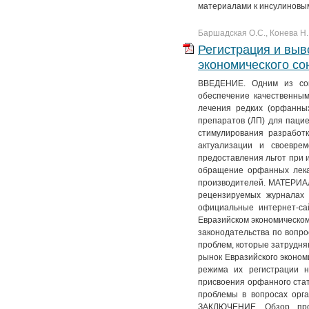
материалами к инсулиновы
№ 4. Т. 11
№ 3. Т. 12
№ 2. Т. 13
№ 1. Т. 14
№ 4. Т. 12
№ 3. Т. 13
Баршадская О.С., Конева Н. 
Регистрация и выв
№ 4. Т. 13
экономического со
ВВЕДЕНИЕ. Одним из соц
обеспечение качественны
лечения редких (орфанных
препаратов (ЛП) для пацие
стимулирования разработ
актуализации и своевре
предоставления льгот при 
обращение орфанных лекар
производителей. МАТЕРИАЛ
рецензируемых журналах 
официальные интернет-са
Евразийском экономическо
законодательства по вопр
проблем, которые затрудн
рынок Евразийского эконом
режима их регистрации н
присвоения орфанного стат
проблемы в вопросах орг
ЗАКЛЮЧЕНИЕ. Обзор про