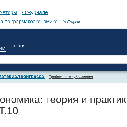
Авторы
О журнале
а по фармакоэкономике
In English
484 статьи
ий
материал конгресса
Требования к публикациям
ономика: теория и практик
Т.10