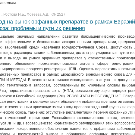
м помпам.
., Ростова Н.Б., Фотеева A.B.
2527
од на рынок орфанных препаратов в рамках Евразий
юза: проблемы и пути их решения
иально значимых направлений развития фармацевтического производ
ми, эффективными и безопасными лекарственными препаратами, предназ
) заболеваний среди населения государств-членов Союза. Доступность 
нтов, страдающих такими заболеваниями, должна регулироваться путем го
ки и вывода на рынок орфанных препаратов у отечественных производи
менного обновления нормативно-правовых актов в сфере регистраци
инициировании процесса регистрации. ЦЕЛЬ. Оценить перспективы и возмож
ственных препаратов в рамках Евразийского экономического союза для 
Ы И МЕТОДЫ. В качестве материалов исследования выступа- ли доступные
по тематическим запросам, составленным по ключевым словам выбран
йты, нормативные-правовые акты (НПА), регламентирующие порядок рег
м союзе и Российской Федерации (РФ). РЕЗУЛЬТАТЫ И ОБСУЖДЕНИЕ. Обзор 
осам регистрации и регламентации обращения орфанных препаратов выявил
яют отечественным производителям вывод препаратов данной группы на фа
ического союза, такие как: отсутствие регламентации перечня орфанных ЛП
а таможенной территории Евразийского экономического союза, сложно
уса ЛП и др. Несовершенство нормативного регулирования этих вопросов 
анизации лекарственного обеспечения пациентов с орфанными заболева
блем и возможностей вывода в обращение орфанных лекарственны