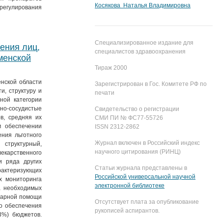
Косякова Наталья Владимировна
 регулирования
Специализированное издание для
ения лиц,
специалистов здравоохранения
менской
Тираж 2000
енской области
Зарегистрирован в Гос. Комитете РФ по
и, структуру и
печати
ной категории
чно-сосудистые
Свидетельство о регистрации
в, средняя их
СМИ ПИ № ФС77-55726
м обеспечении
ISSN 2312-2862
ния льготного
Журнал включен в Российский индекс
 структурный,
научного цитирования (РИНЦ)
лекарственного
и ряда других
Статьи журнала представлены в
арактеризующих
Российской универсальной научной
х мониторинга
электронной библиотеке
а необходимых
итарной помощи
Отсутствует плата за опубликование
о обеспечения
рукописей аспирантов.
3%) бюджетов.