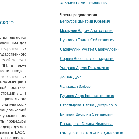
Хабриев Рамил Усманович
Члены редколлегии
ского
Белоусов Дмитрий Юрьевич
Меркулов Вадим Анатольевич
ства является
Нургожин Талгат Сейтжанович
наченными для
лекарственных
Сафиуллин Рустэм Сафиуллович
сударственного
Серпик Вячеслав Геннадьевич
телей за счет
и ЛП, а также
Умерова Аделя Равильевна
ности вывода в
отечественных
До Ван Дунг
 публикации в
Чалишкан Зафер
ной тематики,
истрации ЛС в
Гуриева Лира Константиновна
национального
 ряд ключевых
Стрельцова Елена Дмитриевна
рмацевтический
Бильчак Василий Степанович
 и упрощенного
сть процедуры
Панаедова Галина Ивановна
предопределяет
ниями в ЕАЭС.
Грызунова Наталья Владимировна
х препаратов