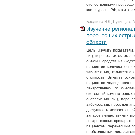
отечественными производи
как на уровне РФ, так и в 
Бреднева Н.Д., Путинцева А
Изучение регионал
перенесших острые
области
Цель. Изучить показатели,
лиц, перенесших острые се
объемы средств из бюдже
пациентов, количество гр
заболевания, количество 
стоимость. Выявить осно
пациентов медицинских ор
лекарственно- го обеспеч
системный, компьютерных т
обеспечения лиц, перене
заболеваний, проведен ана
доступность лекарственн
запасов лекарственных пр
лекарственных препаратов
пациентам, перенёсшим ос
необходимыми лекарствен