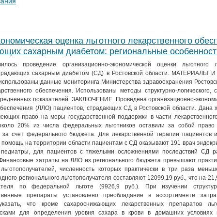
вания
ономическая оценка льготного лекарственного обес
ающих сахарным диабетом: региональные особенност
лось проведение организационно-экономической оценки льготного л
страдающих сахарным диабетом (СД) в Ростовской области. МАТЕРИАЛЫ 
использованы данные мониторинга Министерства здравоохранения Ростовск
арственного обеспечения. Использованы методы структурно-логического, 
средненных показателей. ЗАКЛЮЧЕНИЕ. Проведена организационно-экономи
обеспечения (ЛЛО) пациентов, страдающих СД в Ростовской области. Дана 
меющих право на меры государственной поддержки в части лекарственного
 около 20% из числа федеральных льготников оставили за собой право
 за счет федерального бюджета. Для лекарственной терапии пациентов и
 помощь на территории области пациентам с СД оказывают 191 врач эндокри
 педиатры, для пациентов с тяжелыми осложнениями последствий СД р
. Финансовые затраты на ЛЛО из регионального бюджета превышают практи
льготополучателей, численность которых практически в три раза меньш
одного регионального льготополучателя составляют 12099,19 руб., что на 2
ателя по федеральной льготе (9926,9 руб.). При изучении структу
твенные препараты установлено преобладание в ассортименте затра
указать, что кроме сахароснижающих лекарственных препаратов льг
осками для определения уровня сахара в крови в домашних условиях