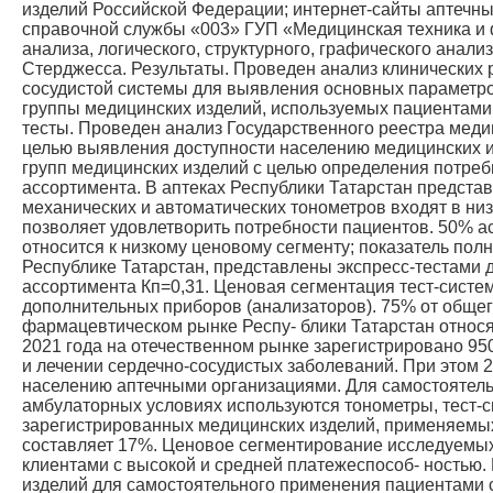
изделий Российской Федерации; интернет-сайты аптечных 
справочной службы «003» ГУП «Медицинская техника и 
анализа, логического, структурного, графического анал
Стерджесса. Результаты. Проведен анализ клинических 
сосудистой системы для выявления основных параметро
группы медицинских изделий, используемых пациентами 
тесты. Проведен анализ Государственного реестра меди
целью выявления доступности населению медицинских 
групп медицинских изделий с целью определения потреб
ассортимента. В аптеках Республики Татарстан предст
механических и автоматических тонометров входят в низ
позволяет удовлетворить потребности пациентов. 50% а
относится к низкому ценовому сегменту; показатель пол
Республике Татарстан, представлены экспресс-тестами д
ассортимента Кп=0,31. Ценовая сегментация тест-сист
дополнительных приборов (анализаторов). 75% от общег
фармацевтическом рынке Респу- блики Татарстан относя
2021 года на отечественном рынке зарегистрировано 9
и лечении сердечно-сосудистых заболеваний. При этом 
населению аптечными организациями. Для самостоятель
амбулаторных условиях используются тонометры, тест-с
зарегистрированных медицинских изделий, применяемых 
составляет 17%. Ценовое сегментирование исследуемых 
клиентами с высокой и средней платежеспособ- ностью
изделий для самостоятельного применения пациентами 