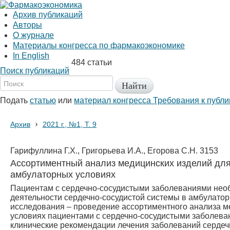
Архив публикаций
Авторы
О журнале
Материалы конгресса по фармакоэкономике
In English
484 статьи
Поиск публикаций
Подать
статью
или
материал конгресса
Требования к публ
›
Архив
2021 г., №1, Т. 9
Гарифуллина Г.Х., Григорьева И.А., Егорова С.Н.
3153
Ассортиментный анализ медицинских изделий для
амбулаторных условиях
Пациентам с сердечно-сосудистыми заболеваниями нео
деятельности сердечно-сосудистой системы в амбулато
исследования – проведение ассортиментного анализа м
условиях пациентами с сердечно-сосудистыми заболева
клинические рекомендации лечения заболеваний сердечн