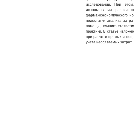
исследований. При этом
использования различн
фармакоэкономического ис
недостатки анализа затра
помощи, клинико-статист
практики. В статье изложе
при расчете прямых и неп
учета неосязаемых затрат.