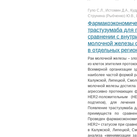
Гуло С.Л., Истомин Д.А., Ку
Струнина (Рыбченко) Ю.В., 
Фармакоэкономиче
трастузумаба для 
сравнении с внутр
молочной железы 
в отдельных регио
Рак молочной железы – зл
из клеток эпителия проток
Всемирной организации з
наиболее частой формой рак
Калужской, Липецкой, Смол
молочной железы достигла 3
агрессивно протекающих 
HER2-положительным (H
подтипов), для лечения
Появление трастузумаба д
преимуществ по сравнен
Проведен фармакоэкономич
HER2+ статусом при сравне
в Калужской, Липецкой, См
анализа «минимизации за