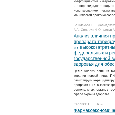
коэффициентом «затраты-
что перевод одного пациент
использованием лекарст
клинической практики сопро
Башлакова Е.Е., Давыдовска
А.А., Солодун И.Ю., Фисун А
Анализ влияния п
препарата терифл
«7 высокозатратн
федеральных и ре
государственной в
здоровья для обес
Цель: Анализ влияния вк
терапии первой линии ПИ
ремиттирующе-рецидивиру
программы «7 высокозатр
региональных органов го
сфере охраны здоровья.
Серпик В.Г.
6626
Фармакоэкономиче