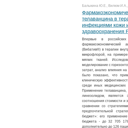
№ 4. Т. 11
№ 3. Т. 12
№ 2. Т. 13
№ 1. Т. 14
Балыкина Ю.Е., Вилюм И.А.,
№ 4. Т. 12
№ 3. Т. 13
Фармакоэкономиче
телаванцина в тер
№ 4. Т. 13
инфекциями кожи и
здравоохранения 
Впервые в российских
фармакоэкономический 
(Вибатив®) в терапии вну
микрофлорой, на примере
мягких тканей. Исследо
моделирование с горизонто
затрат, анализ влияния на
было показано, что при
клиническую эффективност
среди иных медицинских 
Применение телаванцина, 
линезолидом, является 
соотношения стоимости и 
сравнении со стратегиям
предпочтительной страт
бюджет»: его применение
бюджета - до 32 705 178
дополнительно до 126 паци