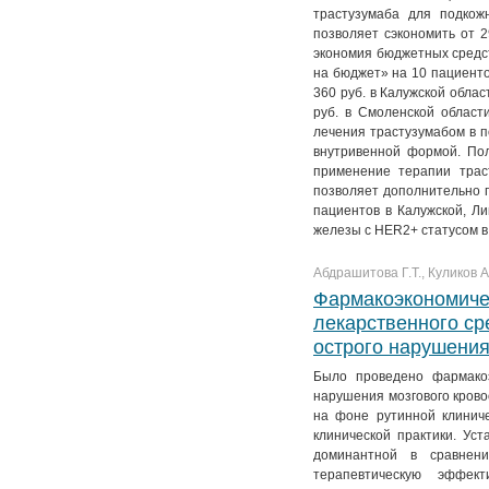
трастузумаба для подкож
позволяет сэкономить от 
экономия бюджетных средст
на бюджет» на 10 пациенто
360 руб. в Калужской облас
руб. в Смоленской области
лечения трастузумабом в 
внутривенной формой. По
применение терапии трас
позволяет дополнительно п
пациентов в Калужской, Ли
железы с HER2+ статусом в
Абдрашитова Г.Т., Куликов 
Фармакоэкономиче
лекарственного ср
острого нарушени
Было проведено фармакоэ
нарушения мозгового кров
на фоне рутинной клиниче
клинической практики. Уст
доминантной в сравнен
терапевтическую эффек