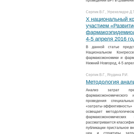
проведении ВРТ в сравнени
Серпик В.Г., Угрехелидзе Д.Т
Х национальный к
участием «Развит
фармакоэпидемиол
4-5 апреля 2016 г
В данной статье предс
Национальном Конгрес
фармакоэкономики и фарм
Нижний Новгород, 4-5 апре
Серпик В.Г., Ягудина Р.И.
Методология анали
Анализ затрат пре
фармакоэкономического
проведения специальных
«затраты-эффективность
освещает методологичес
фармакоэкономических
рассматривается классифик
публикации пристальное в
цен и структуры затра