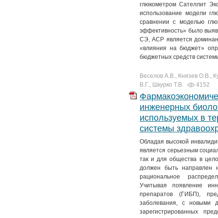
глюкометром Сателлит Экс
использование модели гл
сравнении с моделью глю
эффективность» было выявл
СЭ, ACP является доминан
«влияния на бюджет» опр
бюджетных средств системы
Веселов А.В., Князев О.В., 
В.Г., Шкурко Т.В.
4152
Фармакоэкономиче
инженерных биолог
используемых в те
системы здравоох
Обладая высокой инвалидиз
является серьезным социал
так и для общества в цело
должен быть направлен н
рациональное распреде
Учитывая появление инн
препаратов (ГИБП), пр
заболевания, с новыми д
зарегистрированных пре