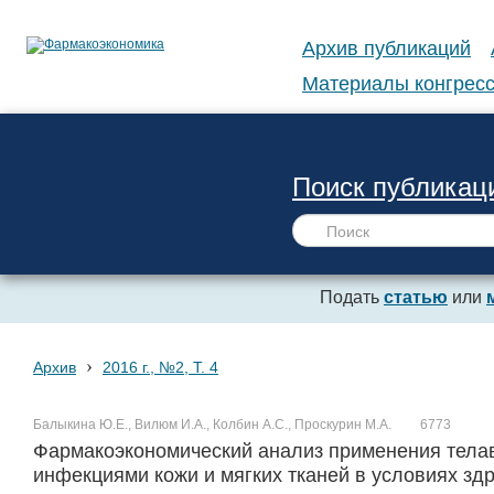
Архив публикаций
Материалы конгресс
Поиск публикац
Подать
статью
или
›
Архив
2016 г., №2, Т. 4
Балыкина Ю.Е., Вилюм И.А., Колбин А.С., Проскурин М.А.
6773
Фармакоэкономический анализ применения тела
инфекциями кожи и мягких тканей в условиях з