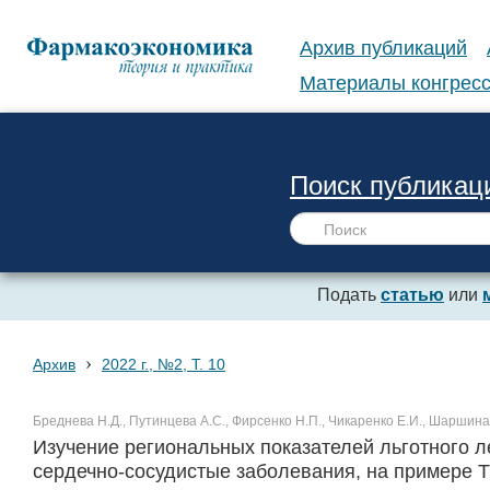
Архив публикаций
Материалы конгресс
Поиск публикац
Подать
статью
или
›
Архив
2022 г., №2, Т. 10
Бреднева Н.Д., Путинцева А.С., Фирсенко Н.П., Чикаренко Е.И., Шаршина
Изучение региональных показателей льготного л
сердечно-сосудистые заболевания, на примере 