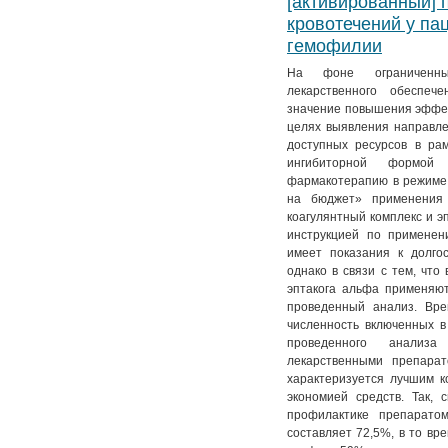
[активированный] 
кровотечений у па
гемофилии
На фоне ограниченны
лекарственного обеспеч
значение повышения эффек
целях выявления направл
доступных ресурсов в ра
ингибиторной формой 
фармакотерапию в режиме
на бюджет» применения 
коагулянтный комплекс и эп
инструкцией по применен
имеет показания к долго
однако в связи с тем, что
эптакога альфа применяю
проведенный анализ. Вре
численность включенных в
проведенного анализ
лекарственными препарат
характеризуется лучшим 
экономией средств. Так,
профилактике препаратом
составляет 72,5%, в то вр