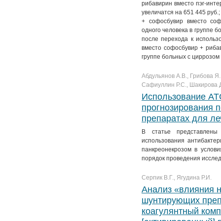
рибавирин вместо пэг-инте
увеличатся на 651 445 руб.
+ софосбувир вместо со
одного человека в группе б
после перехода к использ
вместо софосбувир + риба
группе больных с циррозом 
Абдульянов А.В., Грибова Я.
Сафиуллин Р.С., Шакирова Д
Использование AT
прогнозирования п
препаратах для ле
В статье представлены 
использования антибакте
панкреонекрозом в услови
порядок проведения исслед
Серпик В.Г., Ягудина Р.И.
Анализ «влияния 
шунтирующих преп
коагулянтный комп