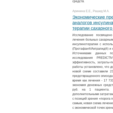
средств.
Аринина Е.Е., Рашид М.А.
Экономические пр
аналогов инсулин
терапии сахарного 
Исследование посвящено
лечения больных сахарным
инсулинотерапии с исполь
(Протафан®/Актрапид®) и н
Источниками данных по
исследования PREDICTIV
эффективность, затраты-п
работы установлено, что 
новой схеме составили 2
предотвращенного эпизода т
время как лечения - 17 73
экономия денежных средст
руб. на 1 пациента. 
дополнительными затратами
с позиций зрения «порога г
самым, новая схема лечения
с экономической точек зрен