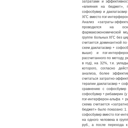
затратами и эффективнос
«влияния на бюджет», п
софосбувир и даклатасвир
ХГС вместо пэг-интерферон
Анализ «затраты-эффек
проводился на осно
фармакоэкономической мо
группе больных ХГС без ци
считается доминантной по 
схем даклатасвир + софосб
выше) и пэг-интерфер
рассчитанного по методу, 
в год), на 32%, т.е. укл
которого, согласно дейс
анализа, более эффекти
считаться затратно-эффект
терапии даклатасвир + соф
сравнению с софосбувир
софосбувир + рибавирин (у
пэг-интерферон-альфа + р
схема считается «затратн
бюджет» было показано: 1.
софосбувир вместо пэг-ин
на одного человека в груп
руб., а после перехода 