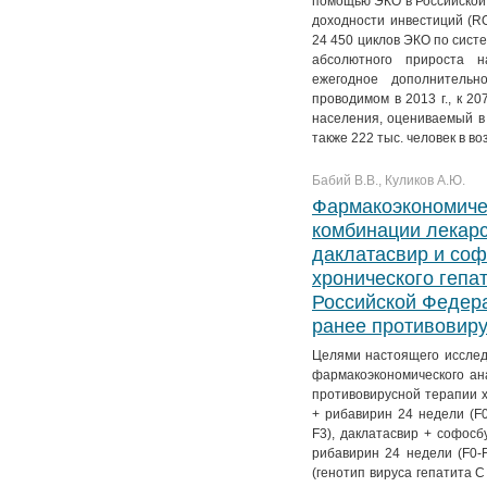
помощью ЭКО в Российской 
доходности инвестиций (R
24 450 циклов ЭКО по систе
абсолютного прироста н
ежегодное дополнитель
проводимом в 2013 г., к 2
населения, оцениваемый в 
также 222 тыс. человек в во
Бабий В.В., Куликов А.Ю.
Фармакоэкономиче
комбинации лекар
даклатасвир и соф
хронического гепат
Российской Федера
ранее противовир
Целями настоящего исследо
фармакоэкономического а
противовирусной терапии х
+ рибавирин 24 недели (F0
F3), даклатасвир + софосб
рибавирин 24 недели (F0-
(генотип вируса гепатита 