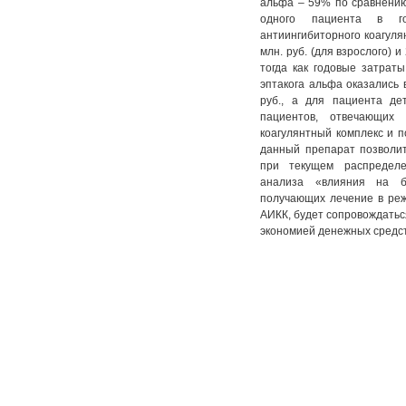
альфа – 59% по сравнению
одного пациента в г
антиингибиторного коагуля
млн. руб. (для взрослого) и
тогда как годовые затрат
эптакога альфа оказались 
руб., а для пациента де
пациентов, отвечающих
коагулянтный комплекс и 
данный препарат позволит
при текущем распределе
анализа «влияния на б
получающих лечение в ре
АИКК, будет сопровождатьс
экономией денежных средс