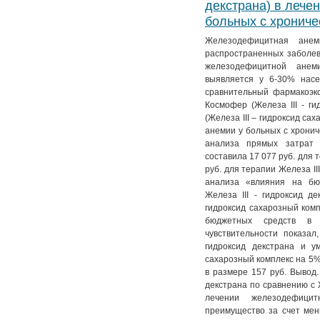
декстрана) в лече
№ 4. Т. 11
№ 3. Т. 12
№ 2. Т. 13
№ 1. Т. 14
больных с хрониче
№ 4. Т. 12
№ 3. Т. 13
Железодефицитная ане
№ 4. Т. 13
распространенных заболев
железодефицитной анем
выявляется у 6-30% насе
сравнительный фармакоэк
Космофер (Железа III - г
(Железа III – гидроксид с
анемии у больных с хронич
анализа прямых затрат 
составила 17 077 руб. для т
руб. для терапии Железа II
анализа «влияния на бю
Железа III - гидроксид д
гидроксид сахарозный комп
бюджетных средств в
чувствительности показал
гидроксид декстрана и у
сахарозный комплекс на 5
в размере 157 руб. Вывод.
декстрана по сравнению с 
лечении железодефицит
преимущество за счет ме