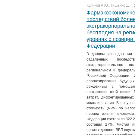
Куликов А.Ю., Тищенко Д.Г., 
Фармакоэкономиче
последствий боле
экстракорпорально
бесплодия на рег
уровнях с позиции
Федерации
В данном исследовании 
отдаленных последс
экстракорпорального 
региональном и федерал
Российской Федерации. 
прогнозирования будущих
рожденным с помощью 
протяжении всей жизни. 
затрат, дисконтированны
моделирования. В результ
стоимость (NPV) по нало
период жизни человеко
Федерации составила 822 2
составил 27%. Чистая п
произведенного ВВП внутри