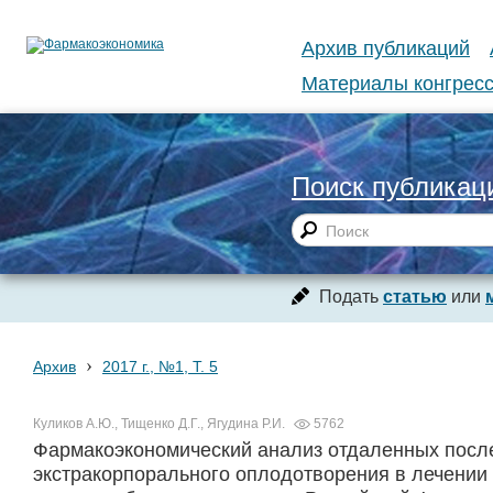
Архив публикаций
Материалы конгресс
Поиск публикац
Подать
статью
или
›
Архив
2017 г., №1, Т. 5
Куликов А.Ю., Тищенко Д.Г., Ягудина Р.И.
5762
Фармакоэкономический анализ отдаленных посл
экстракорпорального оплодотворения в лечении