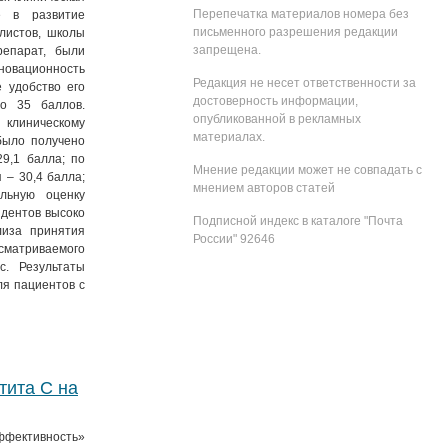
Перепечатка материалов номера без
е в развитие
письменного разрешения редакции
листов, школы
запрещена.
репарат, были
нновационность
Редакция не несет ответственности за
 удобство его
достоверность информации,
о 35 баллов.
опубликованной в рекламных
 клиническому
материалах.
было получено
9,1 балла; по
Мнение редакции может не совпадать с
 – 30,4 балла;
мнением авторов статей
льную оценку
ндентов высоко
Подписной индекс в каталоге "Почта
лиза принятия
России" 92646
сматриваемого
с. Результаты
ля пациентов с
тита C на
ффективность»