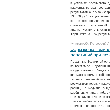
в условиях российского 
пациента, которая состав
результатам анализа «зат
13 670 руб. за увеличен
соответственно. Анализ «в
сравнении с терапией ЛП 
анализ чувствительности 
Феринжект на 10%, результ
Куликов А.Ю., Петровский А.
Фармакоэкономиче
лапатиниб при леч
По данным Всемирной орга
во всем мире. Неуклонный
государственного бюджета
фармакоэкономической оце
терапии лапатинибом в ко
результатов терапии пацие
разницы в медиане обще
комбинацию лапатиниба с к
При анализе общей выжив
трастузумабом эмтанзином
Несмотря на это, NICE н