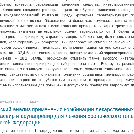
 бремя; критерий, отражающий денежные средства, инвестированны
аболевания (создание регистра пациентов, обучение клинических специа
и эпидемиологический критерии. Среди критериев, характеризующих п
ническая эффективность (безопасность); фармакоэкономическая оценка; и
ажающие этические аспекты использования препарата и характеризующие
озможных значений интегральной оценки варьировался от 1 балла д
ая оценка по критериям, характеризующим заболевание, была присвоена
риев, характеризующих лекарственный препарат, максимальное значение 
ческой эффективности препарата: по мнению пациентов оно составило 2
листов – 32,4 балла; специалистов по оценке технологий здравоохранения
ранения – 28,2 балла. Необходимо отметить также высокую интегра
нения социального критерия для туберозного склероза. Все группы респо
отенциал эверолимуса. Полученные в ходе мультикритериального ана
енки свидетельствуют о наличии понимания социальной значимости рас
ванности пациентов с туберозным склерозом в препарате эверолиму
ут быть использованы для повышения доступности препарата эверолимус д
естакова И.В.
6647
ский анализ применения комбинации лекарственных
асвир и асунапревир для лечения хронического гепа
йской Федерации
дования явилось: 1. определение с точки зрения анализа «затраты-э