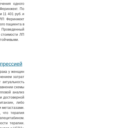
ечения одного
Феринжект. По
 11 401 руб. и
 ЛП Феринжект
ого пациента в
. Проведенный
 стоимости ЛП
стойчивыми.
спрессией
рака у женщин
чением затрат
 актуальность
авнении схемы
пповой анализ
ки достоверной
мтанзин, либо
и метастазами.
, что терапия
апецитабином.
ости терапии.