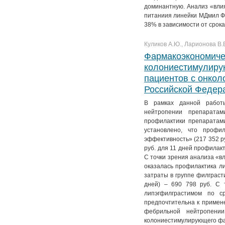
№ 4. Т. 11
№ 3. Т. 12
№ 2. Т. 13
№ 1. Т. 14
доминантную. Анализ «вли
питаниия линейки МДмил Ф
№ 4. Т. 12
№ 3. Т. 13
38% в зависимости от срока
№ 4. Т. 13
Куликов А.Ю., Ларионова В.Б
Фармакоэкономиче
колониестимулиру
пациентов с онкол
Российской Федер
В рамках данной работы
нейтропении препаратам
профилактики препаратами
установлено, что профи
эффективность» (217 352 р
руб. для 11 дней профилакт
С точки зрения анализа «в
оказалась профилактика ли
затраты в группе филграсти
дней) – 690 798 руб. С 
липэгфилграстимом по с
предпочтительна к примене
фебрильной нейтропени
колониестимулирующего фа