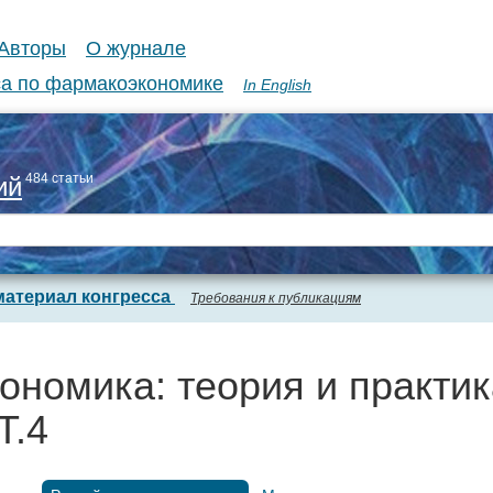
Авторы
О журнале
а по фармакоэкономике
In English
484 статьи
ий
материал конгресса
Требования к публикациям
ономика: теория и практик
Т.4