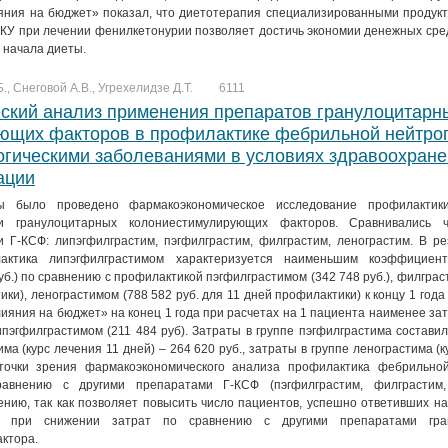
яния на бюджет» показал, что диетотерапия специализированными продукт
КУ при лечении фенилкетонурии позволяет достичь экономии денежных сре
 начала диеты.
., Снеговой А.В., Угрехелидзе Д.Т.
6111
ский анализ применения препаратов гранулоцитарн
ющих факторов в профилактике фебрильной нейтро
огическими заболеваниями в условиях здравоохран
ации
 было проведено фармакоэкономическое исследование профилактик
и гранулоцитарных колониестимулирующих факторов. Сравнивались 
 Г-КСФ: липэгфилграстим, пэгфилграстим, филграстим, ленограстим. В ре
лактика липэгфилграстимом характеризуется наименьшим коэффициен
уб.) по сравнению с профилактикой пэгфилграстимом (342 748 руб.), филграс
ики), ленограстимом (788 582 руб. для 11 дней профилактики) к концу 1 года
лияния на бюджет» на конец 1 года при расчетах на 1 пациента наименее за
пэгфилграстимом (211 484 руб). Затраты в группе пэгфилграстима составил
ма (курс лечения 11 дней) – 264 620 руб., затраты в группе ленограстима (к
точки зрения фармакоэкономического анализа профилактика фебрильно
равнению с другими препаратами Г-КСФ (пэгфилграстим, филграстим,
нию, так как позволяет повысить число пациентов, успешно ответивших н
и при снижении затрат по сравнению с другими препаратами гран
ктора.