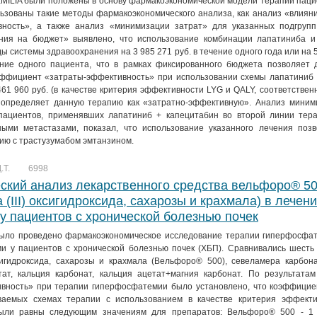
EMILIA были положены в основу фармакоэкономической модели терапии пац
ьзованы такие методы фармакоэкономического анализа, как анализ «влиян
вность», а также анализ «минимизации затрат» для указанных подгрупп
яния на бюджет» выявлено, что использование комбинации лапатиниба и
ы системы здравоохранения на 3 985 271 руб. в течение одного года или на 5
ние одного пациента, что в рамках фиксированного бюджета позволяет 
эффициент «затраты-эффективность» при использовании схемы лапатиниб 
461 960 руб. (в качестве критерия эффективности LYG и QALY, соответственно
определяет данную терапию как «затратно-эффективную». Анализ миними
пациентов, применявших лапатиниб + капецитабин во второй линии тера
ыми метастазами, показал, что использование указанного лечения позв
ию с трастузумабом эмтанзином.
.Т.
6998
ский анализ лекарственного средства вельфоро® 5
 (III) оксигидроксида, сахарозы и крахмала) в лечен
 пациентов с хронической болезнью почек
было проведено фармакоэкономическое исследование терапии гиперфосфа
 у пациентов с хронической болезнью почек (ХБП). Сравнивались шесть 
ксигидроксида, сахарозы и крахмала (Вельфоро® 500), севеламера карбон
тат, кальция карбонат, кальция ацетат+магния карбонат. По результатам
вность» при терапии гиперфосфатемии было установлено, что коэффицие
ваемых схемах терапии с использованием в качестве критерия эффект
ыли равны следующим значениям для препаратов: Вельфоро® 500 - 1 