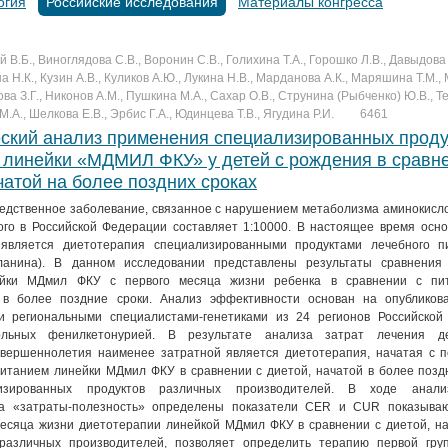
огия
Российские исследования
Материалы конгресса
В.Б., Виноглядова С.В., Воронин С.В., Голихина Т.А., Горошко Л.В., Давыдова
на Н.К., Кузин А.В., Куликов А.Ю., Лукина Н.В., Марданова А.К., Маряшина Т.М.,
ова З.Г., Никонов А.М., Пушкина М.А., Сахар О.В., Струнина (Рыбченко) Ю.В., Т
.А., Шелкова Е.В., Эрбис Г.А., Юдинцева Т.В., Ягудина Р.И.
6461
ский анализ применения специализированных проду
 линейки «МДМИЛ ФКУ» у детей с рождения в сравн
чатой на более поздних сроках
едственное заболевание, связанное с нарушением метаболизма аминокисло
ого в Российской Федерации составляет 1:10000. В настоящее время осн
является диетотерапия специализированными продуктами лечебного п
ланина). В данном исследовании представлены результаты сравнения
йки МДмил ФКУ с первого месяца жизни ребенка в сравнении с пит
 в более поздние сроки. Анализ эффективности основан на опубликов
и региональными специалистами-генетиками из 24 регионов Российской
льных фенилкетонурией. В результате анализа затрат лечения д
вершеннолетия наименее затратной является диетотерапия, начатая с п
итанием линейки МДмил ФКУ в сравнении с диетой, начатой в более позд
лизированных продуктов различных производителей. В ходе анали
за «затраты-полезность» определены показатели CER и CUR показыва
месяца жизни диетотерапии линейкой МДмил ФКУ в сравнении с диетой, на
различных производителей, позволяет определить терапию первой гру