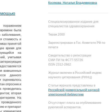
Косякова Наталья Владимировна
помощью
Специализированное издание для
м поражением
специалистов здравоохранения
 времени была
Тираж 2000
з заболевания,
я стоимость и
Зарегистрирован в Гос. Комитете РФ по
амках принятой
печати
щее время для
ирующийся на
Свидетельство о регистрации
ний, учитывая
СМИ ПИ № ФС77-55726
рактеризующие
ISSN 2312-2862
едоставляется
ля взвешенных
Журнал включен в Российский индекс
ссе данного
научного цитирования (РИНЦ)
м оценивалось
тан опросник и
Статьи журнала представлены в
а проводилась
Российской универсальной научной
ентов; вторая
электронной библиотеке
критериям. На
 проведенного
Отсутствует плата за опубликование
гию и препарат
рукописей аспирантов.
ы: клиническая