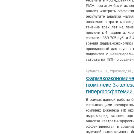
Результаты исследования 
РМЖ, при этом были испол
анализ «затраты-эффекти
результате анализа «вли
позволяет сократить расход
течение трех лет на лече
пролечить 4 пациента. Ко
составил 869 705 руб. и 3 
зрения фармакоэкономики 
проведенный для группы 
пациентов с невисцеральн
затраты на 78% по сравнен
Куликов А.Ю., Угрехелидзе Д
Фармакоэкономиче
(комплекс β-железа
гиперфосфатемии у
В рамках данной работы 
связывающими препаратами
комплекс β-железа (III) о
гидрохлорид, кальция аце
анализа «затраты-эффекти
эффективность» в сравни
годичной выживаемости б