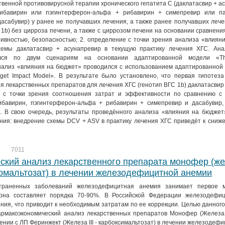
венной противовирусной терапии хронического гепатита С (даклатасвир + а
рибавирин или пэгинтерферон-альфа + рибавирин + симепревир или п
асабувир) у ранее не получавших лечения, а также ранее получавших леч
С 1b) без цирроза печени, а также с циррозом печени на основании сравнен
ивностью, безопасностью; 2. определение с точки зрения анализа «влиян
хемы даклатасвир + асунапревир в текущую практику лечения ХГС. Ана
ился по двум сценариям на основании адаптированной модели 
 Анализ «влияния на бюджет» проводился с использованием адаптированной
udget Impact Model». В результате было установлено, что первая гипотез
я лекарственных препаратов для лечения ХГС (генотип ВГС 1b) даклатасвир
 с точки зрения соотношения затрат и эффективности по сравнению с
ибавирин, пэгинтерферон-альфа + рибавирин + симепревир и дасабувир,
. В свою очередь, результаты проведённого анализа «влияния на бюджет
ния: внедрение схемы DCV + ASV в практику лечения ХГС приведёт к сниж
7011
кий анализ лекарственного препарата монофер (желе
омальтозат) в лечении железодефицитной анемии
траненных заболеваний железодефицитная анемия занимает первое м
она составляет порядка 70-90%. В Российской Федерации железодефи
ния, что приводит к необходимым затратам по ее коррекции. Целью данног
рмакоэкономический анализ лекарственных препаратов Монофер (Железа II
нении с ЛП Феринжект (Железа III - карбоксимальтозат) в лечении железодеф