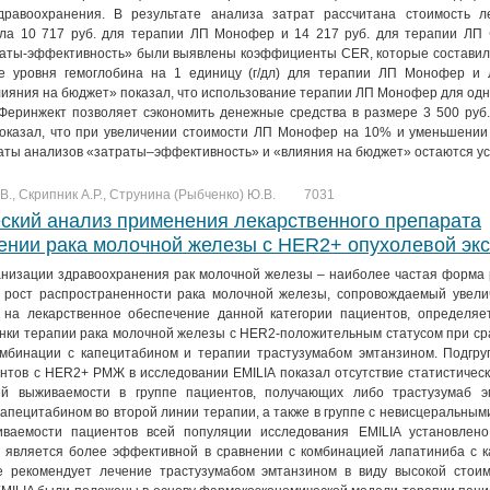
здравоохранения. В результате анализа затрат рассчитана стоимость л
ила 10 717 руб. для терапии ЛП Монофер и 14 217 руб. для терапии ЛП 
раты-эффективность» были выявлены коэффициенты CER, которые составили
ие уровня гемоглобина на 1 единицу (г/дл) для терапии ЛП Монофер и
лияния на бюджет» показал, что использование терапии ЛП Монофер для одн
Феринжект позволяет сэкономить денежные средства в размере 3 500 руб
показал, что при увеличении стоимости ЛП Монофер на 10% и уменьшении
аты анализов «затраты–эффективность» и «влияния на бюджет» остаются у
В., Скрипник А.Р., Струнина (Рыбченко) Ю.В.
7031
ский анализ применения лекарственного препарата
ении рака молочной железы с HER2+ опухолевой эк
низации здравоохранения рак молочной железы – наиболее частая форма 
 рост распространенности рака молочной железы, сопровождаемый увели
 на лекарственное обеспечение данной категории пациентов, определяет
нки терапии рака молочной железы с HER2-положительным статусом при ср
мбинации с капецитабином и терапии трастузумабом эмтанзином. Подгру
нтов с HER2+ РМЖ в исследовании EMILIA показал отсутствие статистичес
й выживаемости в группе пациентов, получающих либо трастузумаб э
апецитабином во второй линии терапии, а также в группе с невисцеральным
аемости пациентов всей популяции исследования EMILIA установлено
 является более эффективной в сравнении с комбинацией лапатиниба с к
е рекомендует лечение трастузумабом эмтанзином в виду высокой стоим