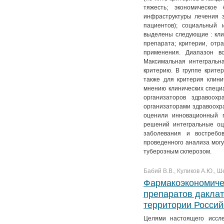
тяжесть; экономическое
инфраструктуры лечения з
пациентов); социальный 
выделены следующие : кли
препарата; критерии, отр
применения. Диапазон в
Максимальная интегральн
критерию. В группе крите
также для критерия клини
мнению клинических специа
организаторов здравоох
организаторами здравоохра
оценили инновационный п
решений интегральные оц
заболевания и востребо
проведенного анализа мог
туберозным склерозом.
Бабий В.В., Куликов А.Ю., Ш
Фармакоэкономиче
препаратов даклат
территории Росси
Целями настоящего иссле