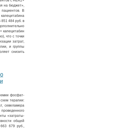
иентов с HER2+
ия на бюджет»,
 пациентов. В
 капецитабина
 851 484 руб. в
дополнительно
+ капецитабин
), что с точки
зации затрат,
пии, и группы
оляет снизить
00
ии
темии фосфат-
схем терапии:
ат, севеламера
 проведенного
нты «затраты-
ивности общей
663 679 руб.,