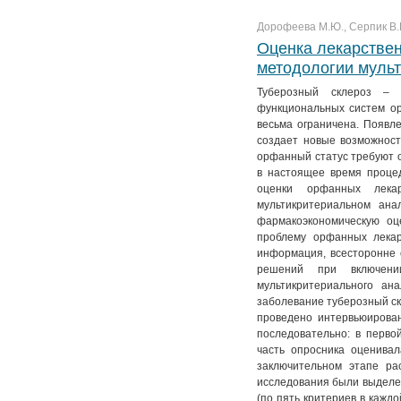
Дорофеева М.Ю., Серпик В.Г
Оценка лекарствен
методологии муль
Туберозный склероз – 
функциональных систем ор
весьма ограничена. Появл
создает новые возможност
орфанный статус требуют о
в настоящее время проце
оценки орфанных лека
мультикритериальном ан
фармакоэкономическую оц
проблему орфанных лекар
информация, всесторонне 
решений при включени
мультикритериального ан
заболевание туберозный ск
проведено интервьюирован
последовательно: в перво
часть опросника оценива
заключительном этапе ра
исследования были выделен
(по пять критериев в кажд