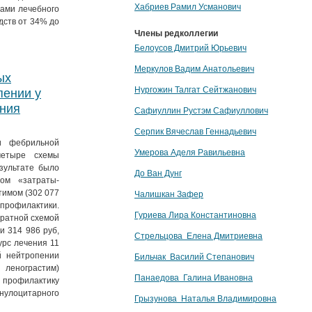
Хабриев Рамил Усманович
ами лечебного
дств от 34% до
Члены редколлегии
Белоусов Дмитрий Юрьевич
Меркулов Вадим Анатольевич
ых
Нургожин Талгат Сейтжанович
пении у
ения
Сафиуллин Рустэм Сафиуллович
Серпик Вячеслав Геннадьевич
и фебрильной
Умерова Аделя Равильевна
четыре схемы
зультате было
До Ван Дунг
том «затраты-
тимом (302 077
Чалишкан Зафер
 профилактики.
Гуриева Лира Константиновна
тратной схемой
и 314 986 руб,
Стрельцова Елена Дмитриевна
урс лечения 11
й нейтропении
Бильчак Василий Степанович
 ленограстим)
Панаедова Галина Ивановна
а профилактику
улоцитарного
Грызунова Наталья Владимировна