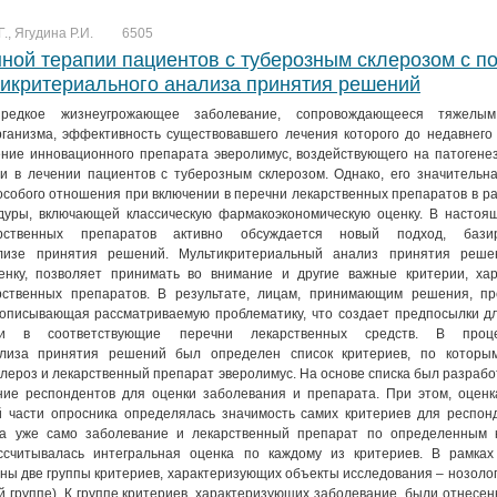
., Ягудина Р.И.
6505
ной терапии пациентов с туберозным склерозом с 
тикритериального анализа принятия решений
редкое жизнеугрожающее заболевание, сопровождающееся тяжелы
ганизма, эффективность существовавшего лечения которого до недавнего
ение инновационного препарата эверолимус, воздействующего на патогене
и в лечении пациентов с туберозным склерозом. Однако, его значительна
собого отношения при включении в перечни лекарственных препаратов в р
дуры, включающей классическую фармакоэкономическую оценку. В настоя
рственных препаратов активно обсуждается новый подход, баз
ализе принятия решений. Мультикритериальный анализ принятия реше
енку, позволяет принимать во внимание и другие важные критерии, ха
ственных препаратов. В результате, лицам, принимающим решения, пр
описывающая рассматриваемую проблематику, что создает предпосылки д
и в соответствующие перечни лекарственных средств. В проце
ализа принятия решений был определен список критериев, по которы
лероз и лекарственный препарат эверолимус. На основе списка был разрабо
ие респондентов для оценки заболевания и препарата. При этом, оценк
й части опросника определялась значимость самих критериев для респонд
ла уже само заболевание и лекарственный препарат по определенным 
ссчитывалась интегральная оценка по каждому из критериев. В рамках
ы две группы критериев, характеризующих объекты исследования – нозоло
ой группе). К группе критериев, характеризующих заболевание, были отнесен