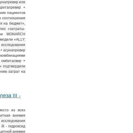
сунапревир или
аритапревир +
ение пациентов
ия соотношения
ия на бюджет»,
лиз «затраты-
«The MONARCH
 модели «ALLY:
а исследования
 + асунапревир
 комбинациями
 омбитасвир +
» подтвердили
ению затрат на
за III -
есто из всех
цитная анемия
о исследования
I - гидроксид
ицитной анемии