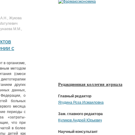
 А.Н., Жукова
 Матулевич
еунаева М.М.,
ктов
ении с
т в организме,
овным методом
итания (смеси
 диетотерапии
Редакционная коллегия журнала
анием других
анных данных,
 Федерации, о
Главный редактор
етей больных
Ягудина Роза Исмаиловна
ервого месяца
ние периоды с
Зам. главного редактора
за «затраты-
Куликов Андрей Юрьевич
ющие, что при
чатой в более
Научный консультант
ппы детей как