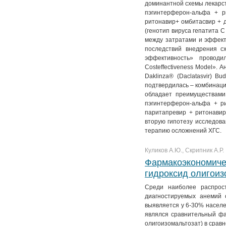
доминантной схемы лекарст
пэгинтерферон-альфа + 
ритонавир+ омбитасвир + д
(генотип вируса гепатита 
между затратами и эффект
последствий внедрения с
эффективность» провод
Costeffectiveness Model».
Daklinza® (Daclatasvir) B
подтвердилась – комбинаци
обладает преимуществами
пэгинтерферон-альфа + р
паритапревир + ритонавир
вторую гипотезу исследова
терапию осложнений ХГС.
Куликов А.Ю., Скрипник А.Р.
Фармакоэкономичес
гидроксид олигоиз
Среди наиболее распрос
диагностируемых анемий 
выявляется у 6-30% населе
являлся сравнительный фа
олигоизомальтозат) в срав