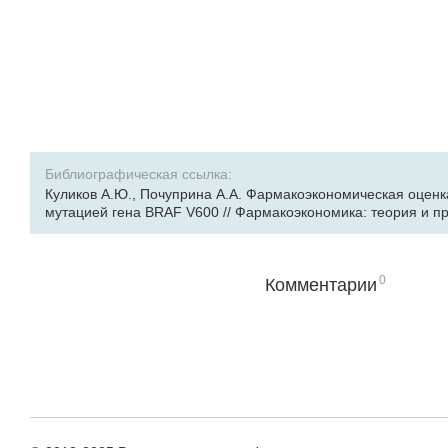
Библиографическая ссылка:
Куликов А.Ю., Почуприна А.А. Фармакоэкономическая оценк
мутацией гена BRAF V600 // Фармакоэкономика: теория и практ
0
Комментарии