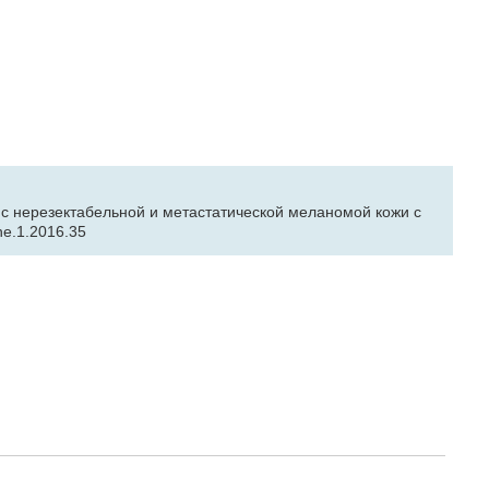
с нерезектабельной и метастатической меланомой кожи с
he.1.2016.35