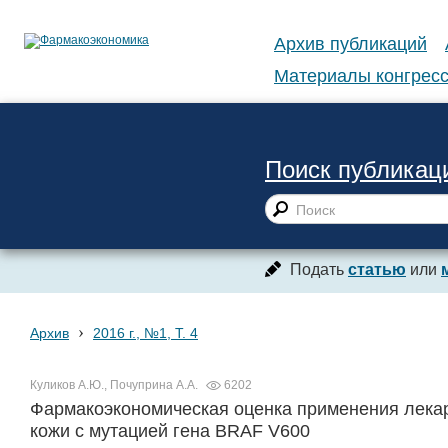
Архив публикаций
Материалы конгресс
Поиск публикац
Подать
статью
или
›
Архив
2016 г., №1, Т. 4
Куликов А.Ю., Почуприна А.А.
6202
Фармакоэкономическая оценка применения лекар
кожи с мутацией гена BRAF V600