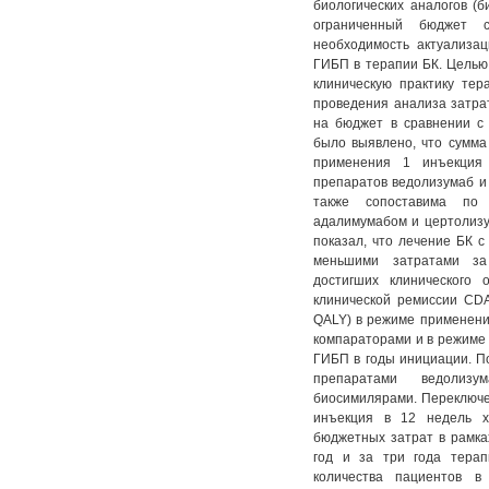
биологических аналогов (б
ограниченный бюджет с
необходимость актуализа
ГИБП в терапии БК. Целью
клиническую практику те
проведения анализа затра
на бюджет в сравнении с
было выявлено, что сумма
применения 1 инъекция
препаратов ведолизумаб и
также сопоставима по 
адалимумабом и цертолизу
показал, что лечение БК с
меньшими затратами за
достигших клинического 
клинической ремиссии CDA
QALY) в режиме применения
компараторами и в режиме 
ГИБП в годы инициации. П
препаратами ведолиз
биосимилярами. Переключе
инъекция в 12 недель х
бюджетных затрат в рамк
год и за три года терап
количества пациентов в