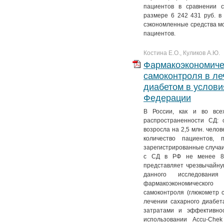
№ 4. Т. 11
№ 3. Т. 12
№ 2. Т. 13
№ 1. Т. 14
пациентов в сравнении 
размере 6 242 431 руб. в 
№ 4. Т. 12
№ 3. Т. 13
сэкономленные средства м
пациентов.
№ 4. Т. 13
Костина Е.О., Куликов А.Ю.
Фармакоэкономиче
самоконтроля в ле
диабетом в услови
Федерации
В России, как и во все
распространенности СД: 
возросла на 2,5 млн. чело
количество пациентов, 
зарегистрированные случаи
с СД в РФ не менее 8-9
представляет чрезвычайну
данного исследован
фармакоэкономическо
самоконтроля (глюкометр с
лечении сахарного диабе
затратами и эффективно
использовании Accu-Che