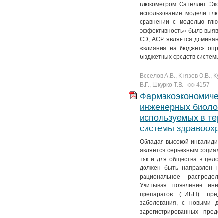
глюкометром Сателлит Экс
использование модели гл
сравнении с моделью глю
эффективность» было выявл
СЭ, ACP является доминан
«влияния на бюджет» опр
бюджетных средств системы
Веселов А.В., Князев О.В., 
В.Г., Шкурко Т.В.
4157
Фармакоэкономиче
инженерных биолог
используемых в те
системы здравоох
Обладая высокой инвалидиз
является серьезным социал
так и для общества в цело
должен быть направлен н
рациональное распреде
Учитывая появление инн
препаратов (ГИБП), пр
заболевания, с новыми д
зарегистрированных пре