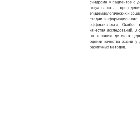
синдрома у пациентов с 
№ 4. Т. 11
№ 3. Т. 12
№ 2. Т. 13
№ 1. Т. 14
актуальность провед
№ 4. Т. 12
№ 3. Т. 13
эпидемиологических и соци
стадии информационного 
№ 4. Т. 13
эффективности. Особое 
качества исследований. В
на терапию детского цер
оценки качества жизни у
различных методов.