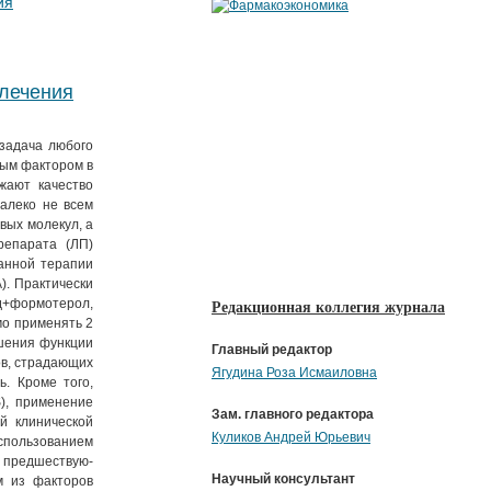
ия
 лечения
задача любого
ным фактором в
жают качество
алеко не всем
вых молекул, а
репарата (ЛП)
анной терапии
). Практически
формотерол,
Редакционная коллегия журнала
о применять 2
чшения функции
Главный редактор
ов, страдающих
Ягудина Роза Исмаиловна
. Кроме того,
), применение
Зам. главного редактора
й клинической
Куликов Андрей Юрьевич
спользованием
т предшествую-
Научный консультант
м из факторов