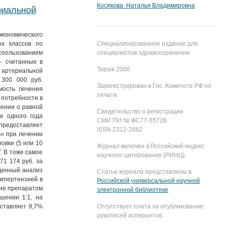
Косякова Наталья Владимировна
риальной
кономического
ых классов по
Специализированное издание для
спользованием
специалистов здравоохранения
- считанные в
Тираж 2000
 артериальной
 300 000 руб.
Зарегистрирован в Гос. Комитете РФ по
мость лечения
печати
 потребности в
жении о равной
Свидетельство о регистрации
е одного года
СМИ ПИ № ФС77-55726
предоставляет
ISSN 2312-2862
ь» при лечении
овки (5 или 10
Журнал включен в Российский индекс
Y. В тоже самое
научного цитирования (РИНЦ)
71 174 руб. за
еденный анализ
Статьи журнала представлены в
гипертензией в
Российской универсальной научной
ние препаратом
электронной библиотеке
шении 1:1, на
оставляет 9,7%
Отсутствует плата за опубликование
рукописей аспирантов.