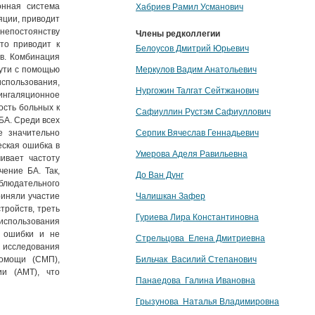
онная система
Хабриев Рамил Усманович
яции, приводит
 непостоянству
Члены редколлегии
то приводит к
Белоусов Дмитрий Юрьевич
в. Комбинация
пути с помощью
Меркулов Вадим Анатольевич
использования,
Нургожин Талгат Сейтжанович
 ингаляционное
ость больных к
Сафиуллин Рустэм Сафиуллович
БА. Среди всех
е значительно
Серпик Вячеслав Геннадьевич
еская ошибка в
Умерова Аделя Равильевна
ивает частоту
чение БА. Так,
До Ван Дунг
блюдательного
риняли участие
Чалишкан Зафер
тройств, треть
Гуриева Лира Константиновна
спользования
й ошибки и не
Стрельцова Елена Дмитриевна
о исследования
помощи (СМП),
Бильчак Василий Степанович
ии (АМТ), что
Панаедова Галина Ивановна
Грызунова Наталья Владимировна