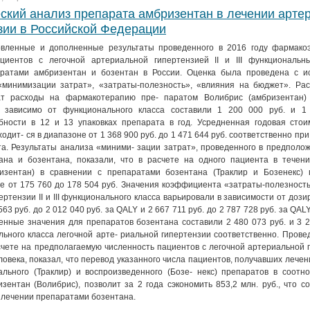
кий анализ препарата амбризентан в лечении арте
зии в Российской Федерации
овленные и дополненные результаты проведенного в 2016 году фармакоэ
циентов с легочной артериальной гипертензией II и III функциональн
ратами амбризентан и бозентан в России. Оценка была проведена с и
«минимизации затрат», «затраты-полезность», «влияния на бюджет». Рас
ат расходы на фармакотерапию пре- паратом Волибрис (амбризентан)
- зависимо от функционального класса составили 1 200 000 руб. и 1
бности в 12 и 13 упаковках препарата в год. Усредненная годовая стои
дит- ся в диапазоне от 1 368 900 руб. до 1 471 644 руб. соответственно при
та. Результаты анализа «миними- зации затрат», проведенного в предполо
на и бозентана, показали, что в расчете на одного пациента в течени
изентан) в сравнении с препаратами бозентана (Траклир и Бозенекс) 
е от 175 760 до 178 504 руб. Значения коэффициента «затраты-полезност
ртензии II и III функционального класса варьировали в зависимости от дозир
63 руб. до 2 012 040 руб. за QALY и 2 667 711 руб. до 2 787 728 руб. за QAL
нные значения для препаратов бозентана составили 2 480 073 руб. и 3 2
нального класса легочной арте- риальной гипертензии соответственно. Пров
чете на предполагаемую численность пациентов с легочной артериальной 
овека, показал, что перевод указанного числа пациентов, получавших лече
льного (Траклир) и воспроизведенного (Бозе- некс) препаратов в соотно
ентан (Волибрис), позволит за 2 года сэкономить 853,2 млн. руб., что с
 лечении препаратами бозентана.