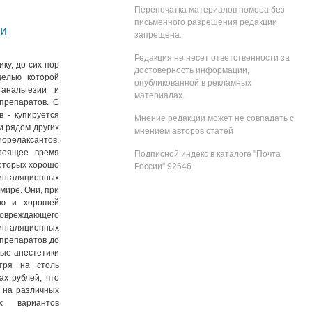
Перепечатка материалов номера без
письменного разрешения редакции
ри
запрещена.
Редакция не несет ответственности за
ку, до сих пор
достоверность информации,
целью которой
опубликованной в рекламных
анальгезии и
материалах.
препаратов. С
в - купируется
Мнение редакции может не совпадать с
и рядом других
мнением авторов статей
орелаксантов.
тоящее время
Подписной индекс в каталоге "Почта
которых хорошо
России" 92646
ингаляционных
мире. Они, при
зию и хорошей
повреждающего
ингаляционных
 препаратов до
ные анестетики
тря на столь
ах рублей, что
 на различных
ых вариантов