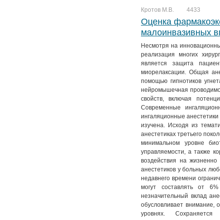
Кротов М.В.
4433
Оценка фармакоэк
малоинвазивных в
Несмотря на инновационные
реализация многих хирур
является защита пациен
миорелаксации. Общая ан
помощью гипнотиков угнета
нейромышечная проводимос
свойств, включая потенц
Современные ингаляцион
ингаляционные анестетики 
изучена. Исходя из темат
анестетиках третьего поко
минимальном уровне био
управляемости, а также к
воздействия на жизненно
анестетиков у больных люб
недавнего времени огранич
могут составлять от 6%
незначительный вклад ане
обусловливает внимание, 
уровнях. Сохраняется