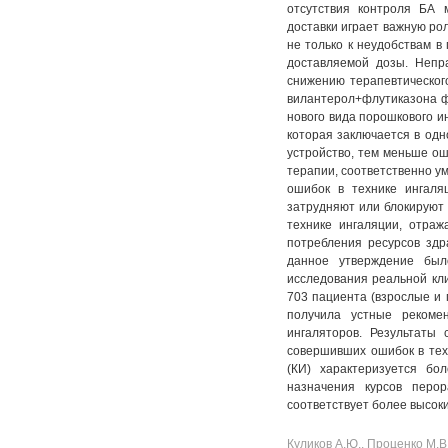
отсутствия контроля БА 
№ 4. Т. 11
№ 3. Т. 12
№ 2. Т. 13
№ 1. Т. 14
доставки играет важную ро
№ 4. Т. 12
№ 3. Т. 13
не только к неудобствам в
доставляемой дозы. Непра
№ 4. Т. 13
снижению терапевтическог
вилантерол+флутиказона ф
нового вида порошкового и
которая заключается в одн
устройство, тем меньше ош
терапии, соответственно у
ошибок в технике ингаля
затрудняют или блокируют 
технике ингаляции, отраж
потребления ресурсов здр
данное утверждение был
исследования реальной кли
703 пациента (взрослые и 
получила устные рекоме
ингаляторов. Результаты
совершивших ошибок в техн
(КИ) характеризуется бо
назначения курсов перор
соответствует более высок
Куликов А.Ю., Проценко М.В.