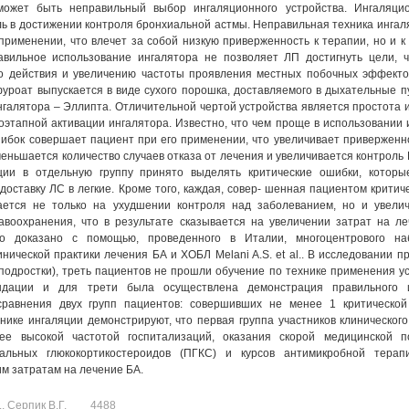
может быть неправильный выбор ингаляционного устройства. Ингаляци
ль в достижении контроля бронхиальной астмы. Неправильная техника ингал
 применении, что влечет за собой низкую приверженность к терапии, но и к
вильное использование ингалятора не позволяет ЛП достигнуть цели, ч
о действия и увеличению частоты проявления местных побочных эффекто
уроат выпускается в виде сухого порошка, доставляемого в дыхательные 
нгалятора – Эллипта. Отличительной чертой устройства является простота 
оэтапной активации ингалятора. Известно, что чем проще в использовании
ибок совершает пациент при его применении, что увеличивает приверженн
меньшается количество случаев отказа от лечения и увеличивается контроль 
ции в отдельную группу принято выделять критические ошибки, которы
доставку ЛС в легкие. Кроме того, каждая, совер- шенная пациентом критич
ается не только на ухудшении контроля над заболеванием, но и увелич
авоохранения, что в результате сказывается на увеличении затрат на ле
о доказано с помощью, проведенного в Италии, многоцентрового на
нической практики лечения БА и ХОБЛ Melani A.S. et al.. В исследовании п
подростки), треть пациентов не прошли обучение по технике применения ус
ндации и для трети была осуществлена демонстрация правильного и
 сравнения двух групп пациентов: совершивших не менее 1 критическо
ике ингаляции демонстрируют, что первая группа участников клиническог
лее высокой частотой госпитализаций, оказания скорой медицинской 
альных глюкокортикостероидов (ПГКС) и курсов антимикробной терап
им затратам на лечение БА.
, Серпик В.Г.
4488