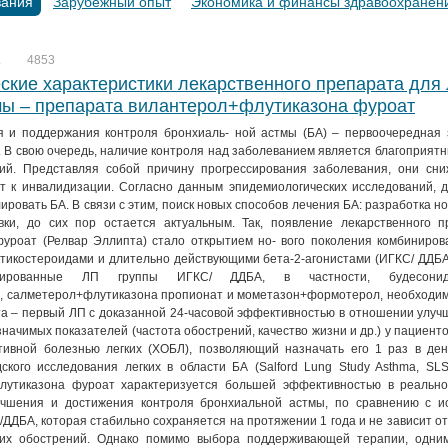
вания
Зарубежный опыт
Экономика и финансы здравоохранен
.
4853
кие характеристики лекарственного препарата для
мы – препарата вилантерол+флутиказона фуроат
 и поддержания контроля бронхиаль- ной астмы (БА) – первоочередная 
а. В свою очередь, наличие контроля над заболеванием является благоприят
ий. Представляя собой причину прогрессирования заболевания, они сни
т к инвалидизации. Согласно данным эпидемиологических исследований, д
ровать БА. В связи с этим, поиск новых способов лечения БА: разработка но
вки, до сих пор остается актуальным. Так, появление лекарственного п
уроат (Релвар Эллипта) стало открытием но- вого поколения комбиниров
тикостероидами и длительно действующими бета-2-агонистами (ИГКС/ ДДБА
нированные ЛП группы ИГКС/ ДДБА, в частности, будесонид+
 салметерол+флутиказона пропионат и мометазон+формотерол, необходим
та – первый ЛП с доказанной 24-часовой эффективностью в отношении улу
 значимых показателей (частота обострений, качество жизни и др.) у пациент
тивной болезнью легких (ХОБЛ), позволяющий назначать его 1 раз в день
кого исследования легких в области БА (Salford Lung Study Asthma, SLS
лутиказона фуроат характеризуется большей эффективностью в реально
учшения и достижения контроля бронхиальной астмы, по сравнению с и
ДДБА, которая стабильно сохраняется на протяжении 1 года и не зависит о
их обострений. Однако помимо выбора поддерживающей терапии, одни