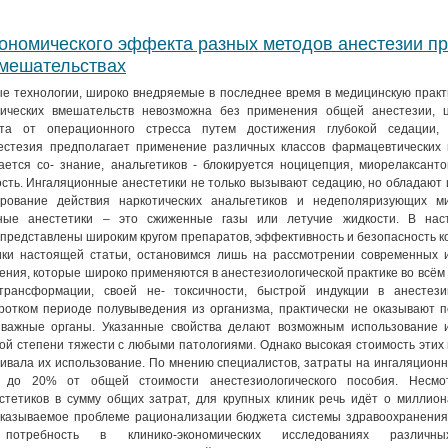
ономического эффекта разных методов анестезии п
мешательствах
 технологии, широко внедряемые в последнее время в медицинскую практи
гических вмешательств невозможна без применения общей анестезии, 
та от операционного стресса путем достижения глубокой седации, 
естезия предполагает применение различных классов фармацевтических 
ется со- знание, анальгетиков - блокируется ноцицепция, миорелаксанто
ть. Ингаляционные анестетики не только вызывают седацию, но обладают 
ирование действия наркотических анальгетиков и недеполяризующих ми
ные анестетики – это сжиженные газы или летучие жидкости. В нас
представлены широким кругом препаратов, эффективность и безопасность 
ики настоящей статьи, остановимся лишь на рассмотрении современных 
ления, которые широко применяются в анестезиологической практике во всём 
трансформации, своей не- токсичности, быстрой индукции в анесте
оротком периоде полувыведения из организма, практически не оказывают 
 важные органы. Указанные свойства делают возможным использование 
ой степени тяжести с любыми патологиями. Однако высокая стоимость этих
ивала их использование. По мнению специалистов, затраты на ингаляцион
 до 20% от общей стоимости анестезиологического пособия. Несмо
стетиков в сумму общих затрат, для крупных клиник речь идёт о миллион
оказываемое проблеме рационализации бюджета системы здравоохранения
 потребность в клинико-экономических исследованиях различн