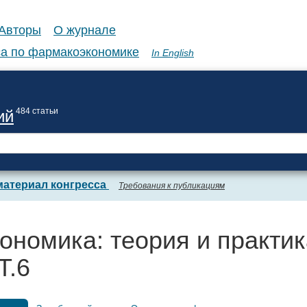
Авторы
О журнале
а по фармакоэкономике
In English
484 статьи
ий
материал конгресса
Требования к публикациям
ономика: теория и практик
Т.6