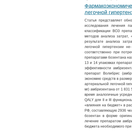
Фармакоэкономичес
легочной гипертен
Cтатья представляет обн
исследования лечения па
классификации ВОЗ препа
методов анализа затрат, 
результате анализа затр
легочной гипертензии не
соответственно при потре
препаратами бозентана нахо
13 и 14 упаковках препара
эффективности амбризента
препарат Волибрис (амбр
экономию средств в размер
артериальной легочной гипе
мг) амбризентана от 1 831 5
время аналогичные усредне
QALY для II и III функцио
«влияния на бюджет» в рас
РФ, составляющую 2936 чел
бозентан в форме оригина
лечение препаратом амбриз
бюджета необходимого при