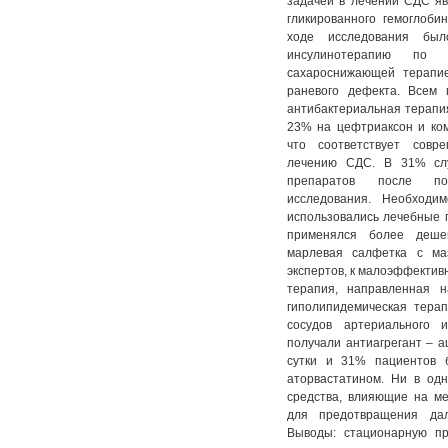
задачей в лечении СДС яв
гликированного гемоглоби
ходе исследования был
инсулинотерапию по 
сахароснижающей терапи
раневого дефекта. Всем
антибактериальная терапия
23% на цефтриаксон и ком
что соответствует совр
лечению СДС. В 31% слу
препаратов после полу
исследования. Необходи
использовались лечебные 
применялся более деше
марлевая салфетка с ма
экспертов, к малоэффектив
терапия, направленная н
гиполипидемическая тера
сосудов артериального 
получали антиагрегант – а
сутки и 31% пациентов 
аторвастатином. Ни в од
средства, влияющие на ме
для предотвращения дал
Выводы: стационарную п