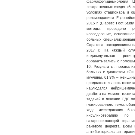
фармакоэпидемиология. Ц
лекарственных средств бол
условиях стационара и о
рекомендациям Европейск
2015 г. (Diabetic Foot Stu
методы: проведено рет
исследование, основанно
больных специализирован
Саратова, находившихся на
2017 г. На каждый случ
индивидуальная реги
обрабатывались с помощь
10. Результаты: проанал
больных с диагнозом «Си
мужчины, 61,9% – женщины
продолжительность госпита
наблюдался нейришемиче
диабета на момент госпита
задачей в лечении СДС яв
гликированного гемоглоби
ходе исследования был
инсулинотерапию по 
сахароснижающей терапи
раневого дефекта. Всем
антибактериальная терапия