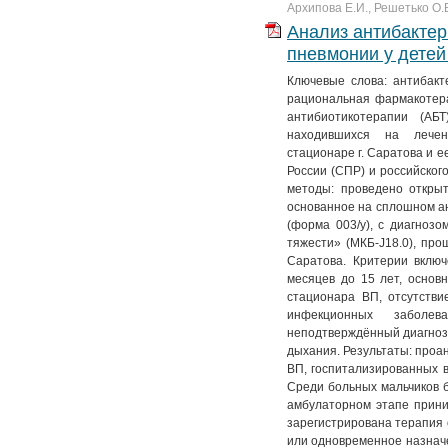
Архипова Е.И., Решетько О.В
Анализ антибакте
пневмонии у детей
Ключевые слова: антибак
рациональная фармакотера
антибиотикотерапии (АБ
находившихся на лечен
стационаре г. Саратова и 
России (СПР) и российског
методы: проведено откры
основанное на сплошном а
(форма 003/у), с диагноз
тяжести» (МКБ-J18.0), про
Саратова. Критерии включ
месяцев до 15 лет, основ
стационара ВП, отсутств
инфекционных заболев
неподтверждённый диагноз
дыхания. Результаты: проа
ВП, госпитализированных в 
Среди больных мальчиков б
амбулаторном этапе прини
зарегистрирована терапия 
или одновременное назначе