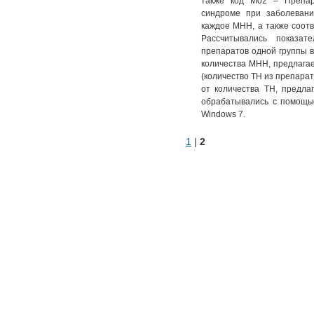
также код M02 – Препар
синдроме при заболевани
каждое МНН, а также соот
Рассчитывались показа
препаратов одной группы в
количества МНН, предлагае
(количество ТН из препара
от количества ТН, предла
обрабатывались с помощью
Windows 7.
1
|
2