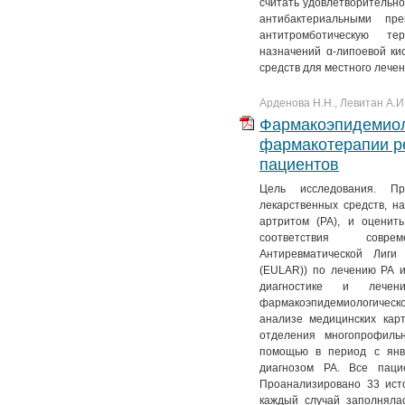
считать удовлетворительно
антибактериальными пр
антитромботическую те
назначений α-липоевой ки
средств для местного лече
Арденова Н.Н., Левитан А.И.
Фармакоэпидемиол
фармакотерапии р
пациентов
Цель исследования. Пр
лекарственных средств, 
артритом (РА), и оценит
соответствия совре
Антиревматической Лиги
(EULAR)) по лечению РА 
диагностике и лече
фармакоэпидемиологическо
анализе медицинских кар
отделения многопрофиль
помощью в период с янв
диагнозом РА. Все паци
Проанализировано 33 ист
каждый случай заполняла