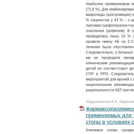
Наиболее применяемым п
(71,6 %). Для комбинирова
макролиды (азитромицин) в
% пациентов, у 42 % – с ц
лактамаз (цефоперазон+сул
поколения (цефепим). В 
проводилась лишь 10 % п
провели смену АБ на 2-3
лечения была обусловлен
Следовательно, у больных
им не проводили своев
клиническим рекомендаци
детей не соответствует 
СПР и РРО. Следователь
мероприятий для врачей с
национальным рекоменд
рациональности АБТ при не
Абдурахманов А.К., Арденова
Фармакоэпидемиол
применяемых для 
стопы в условиях 
Ключевые слова: сахарн