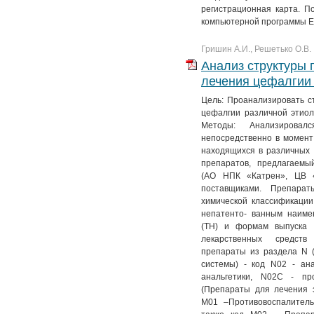
регистрационная карта. 
компьютерной программы Ex
Гришин А.И., Решетько О.В.
Анализ структуры
лечения цефалгии 
Цель: Проанализировать с
цефалгии различной этиол
Методы: Анализирова
непосредственно в момент
находящихся в различных р
препаратов, предлагаем
(АО НПК «Катрен», ЦВ «
поставщиками. Препарат
химической классификаци
непатенто- ванным наиме
(ТН) и формам выпуска 
лекарственных средств
препараты из раздела N 
системы) - код N02 - ан
анальгетики, N02C - пр
(Препараты для лечения 
M01 –Противовоспалитель