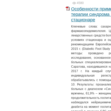
4580
Особенности прим
терапии синдрома 
стационаре
Ключевые слова: сахарн
фармакоэпидемиология. Ц
лекарственных средств бол
условиях стационара и о
рекомендациям Европейск
2015 г. (Diabetic Foot Stu
методы: проведено рет
исследование, основанно
больных специализирован
Саратова, находившихся на
2017 г. На каждый случ
индивидуальная реги
обрабатывались с помощь
10. Результаты: проанал
больных с диагнозом «Си
мужчины, 61,9% – женщины
продолжительность госпита
наблюдался нейришемиче
диабета на момент госпита