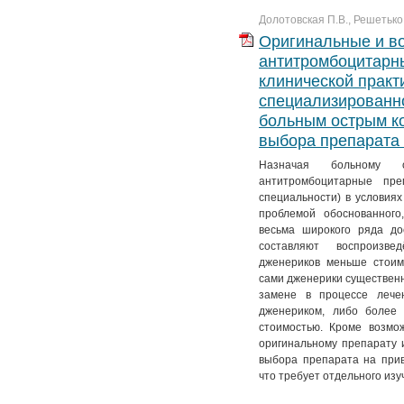
Долотовская П.В., Решетько 
Оригинальные и в
антитромбоцитарн
клинической практ
специализированн
больным острым к
выбора препарата
Назначая больному 
антитромбоцитарные пре
специальности) в условиях
проблемой обоснованного
весьма широкого ряда до
составляют воспроизве
дженериков меньше стоим
сами дженерики существенн
замене в процессе лечен
дженериком, либо более
стоимостью. Кроме возмо
оригинальному препарату 
выбора препарата на при
что требует отдельного изу