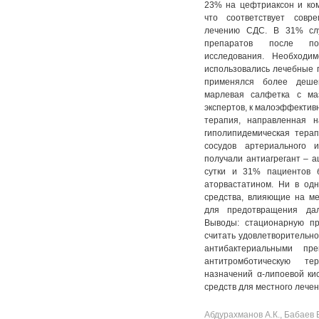
23% на цефтриаксон и ком
что соответствует совр
лечению СДС. В 31% слу
препаратов после полу
исследования. Необходи
использовались лечебные 
применялся более деше
марлевая салфетка с ма
экспертов, к малоэффектив
терапия, направленная н
гиполипидемическая тера
сосудов артериального 
получали антиагрегант – а
сутки и 31% пациентов 
аторвастатином. Ни в од
средства, влияющие на ме
для предотвращения дал
Выводы: стационарную п
считать удовлетворительно
антибактериальными пр
антитромботическую те
назначений α-липоевой ки
средств для местного лече
Абдурахманов А.К., Бабаев В