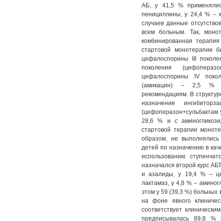
АБ, у 41,5 % применялис
пенициллины, у 24,4 % – 
случаев данные отсутство
всем больным. Так, моно
комбинированная терапия
стартовой монотерапии б
цефалоспорины III покол
поколения (цефопера
цефалоспорины IV поко
(амикацин) – 2,5 % б
рекомендациям. В структу
назначение ингибиторз
(цефоперазон+сульбактам у
28,6 % и с аминогликоз
стартовой терапии моноте
образом, не выполнялись
детей по назначению в кач
использованию ступенчат
назначался второй курс АБ
и азалиды, у 19,4 % – ц
лактамаз, у 4,8 % – амино
этом у 59 (39,3 %) больных
на фоне явного клиничес
соответствует клинически
предписывалась 89,8 % 