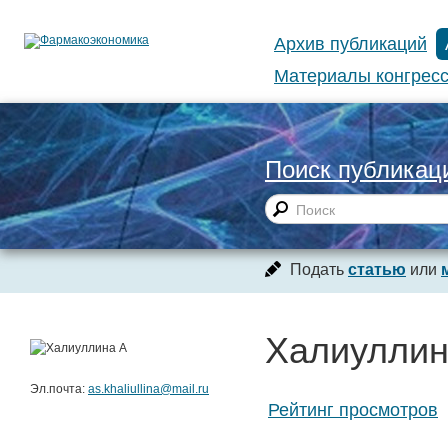
Архив публикаций
Материалы конгресс
Поиск публикац
Подать
статью
или
Халиуллин
Эл.почта:
as.khaliullina@mail.ru
Рейтинг просмотров