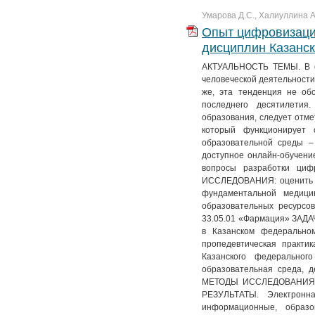
Умарова Д.С., Халиуллина А
Опыт цифровизаци
дисциплин Казанск
АКТУАЛЬНОСТЬ ТЕМЫ. В св
человеческой деятельности
же, эта тенденция не об
последнего десятилетия
образования, следует отм
который функционирует
образовательной среды – 
доступное онлайн-обучени
вопросы разработки циф
ИССЛЕДОВАНИЯ: оценить в
фундаментальной медици
образовательных ресурсов
33.05.01 «Фармация» ЗАДА
в Казанском федеральном
пропедевтическая практи
Казанского федеральног
образовательная среда, 
МЕТОДЫ ИССЛЕДОВАНИЯ: к
РЕЗУЛЬТАТЫ. Электронн
информационные, образо