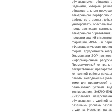
обучающимися образоват
Задачами, которые реша
образовательным ресурсам
электронного портфолио о
работы со стороны любых
университет», обеспечиваю
представляющая комплек
электронного образования 
проверки знаний студентов
фармации ИФМиБ в перио
«Фармацевтическая пропед
форме, трудоёмкость кото
Элементами ЭОР являются 
информационные ресурсы
Промежуточный контрольн
лекарственных препаратов
контактной работы приход
работы, методические указ
теме для практической р
реализовано устным вид
тестирования. ЗАКЛЮЧЕНИ
«Разработка лекарствен
обучающихся в удобной ра
различный уровень базов
студента. Несмотря на а