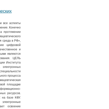
ческих
и все аспекты
чение. Конечно
на протяжении
цевтического
 среда в РФ»,
ние цифровой
ачественное и
ными являются
зования. ЦЕЛЬ
ции Института
а электронных
специальности
ного процесса
мацевтическая
овой площадке
формационно-
ных ресурсов.
 на базе КФУ.
 электронные
ает освоение