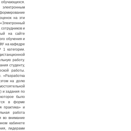
обучающихся.
 электронным
 формирование
оценок на эти
 «Электронный
 сотрудников и
ный на сайте
ого обучения и
КФУ на кафедре
 1 категории.
дистанционной
льную работу.
ания студенту,
еской работы.
. «Разработка
 этом на долю
мостоятельной
) и задания по
 которое было
ится в форме
я практика» и
ельная работа
я во внимание
чном кабинете
ния, лидерами