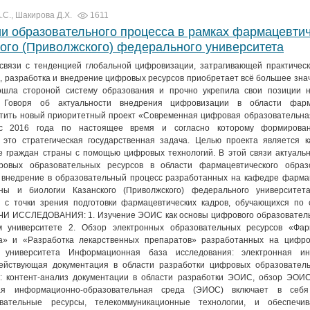
.С., Шакирова Д.Х.
1611
и образовательного процесса в рамках фармацевти
ого (Приволжского) федерального университета
язи с тенденцией глобальной цифровизации, затрагивающей практическ
, разработка и внедрение цифровых ресурсов приобретает всё большее зна
ошла стороной систему образования и прочно укрепила свои позиции 
. Говоря об актуальности внедрения цифровизации в области фарма
етить новый приоритетный проект «Современная цифровая образовательная
 с 2016 года по настоящее время и согласно которому формирова
это стратегическая государственная задача. Целью проекта является к
е граждан страны с помощью цифровых технологий. В этой связи актуаль
ровых образовательных ресурсов в области фармацевтического обра
недрение в образовательный процесс разработанных на кафедре фарма
ны и биологии Казанского (Приволжского) федерального университет
 с точки зрения подготовки фармацевтических кадров, обучающихся по 
ЧИ ИССЛЕДОВАНИЯ: 1. Изучение ЭОИС как основы цифрового образователь
 университете 2. Обзор электронных образовательных ресурсов «Фар
ка» и «Разработка лекарственных препаратов» разработанных на цифр
о университета Информационная база исследования: электронная ин
действующая документация в области разработки цифровых образователь
онтент-анализ документации в области разработки ЭОИС, обзор ЭОИС
ая информационно-образовательная среда (ЭИОС) включает в себя
вательные ресурсы, телекоммуникационные технологии, и обеспечив