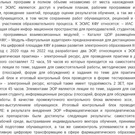
ельных программ в полном объеме независимо от места нахождения 
ет ЭОИС являются: доступ к учебным планам, рабочим программам и
, проведение занятий, процедур оценки результатов обучения, а так же
бучающегося, в том числе сохранение работ обучающегося, рецензий и 
 участников образовательного процесса. К ЭОИС КФУ относятся: – ИАС
щая общее инфор- мационное пространство для преподавателей, студентов,
с программных взаимосвязанных модулей; – Каталог ЦОР размещён
КФУ; – Модуль «Виртуальная аудитория» предназначенная для дистанционн
. На цифровой площадке КФУ в рамках развития электронного образования 
д с 2020 года по 2022 год разработано два ЭОР, относящихся к ЭОР
евтическая практика» - электронный ресурс, для проведения практики в 
рого составляет 72 часа, 59 часов из которых приходится на самостояте
лекции по теме, задания для самостоятельной работы, методические указ
 (глоссарий, форум для обсуждения) и задания по теме для практич
ый блок и итоговый контрольный блок проводятся в форме тестирования
» - электронный ресурс, который также имеет трудоёмкость 2 ЗЕТ, при
ится 45 часов. Элементами ЭОР являются лекции по теме, задания для са
ания студенту, информационные ресурсы (глоссарий, форум для обсуждения
аботы. В качестве промежуточного контрольного блока включено эссе,
ео-выступлением обучающихся. Итоговый контрольный блок провод
Е: в результате внедрения ЭОР «Фармацевтическая и пропедевтическа
ных препаратов» были достигнуты следующие результаты: самостоят
бочей среде, выстраивание индивидуального вектора обучения, принима
ой подготовки обучающегося, а так же самоконтроль успеваемости в ли
ктивную цифровую трансформацию в сфере фармацевтического образова