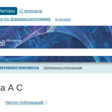
Авторы
О журнале
а по фармакоэкономике
In English
484 статьи
ий
материал конгресса
Требования к публикациям
а А С
Число публикаций
1