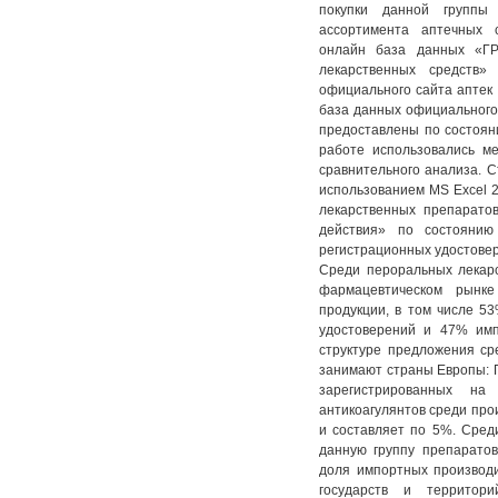
покупки данной группы 
ассортимента аптечных 
онлайн база данных «ГР
лекарственных средств» 
официального сайта аптек 
база данных официального с
предоставлены по состоя
работе использовались ме
сравнительного анализа. С
использованием MS Excel 
лекарственных препарато
действия» по состояни
регистрационных удостовер
Среди пероральных лекар
фармацевтическом рынк
продукции, в том числе 5
удостоверений и 47% им
структуре предложения с
занимают страны Европы: 
зарегистрированных на
антикоагулянтов среди про
и составляет по 5%. Сред
данную группу препаратов
доля импортных производ
государств и территор