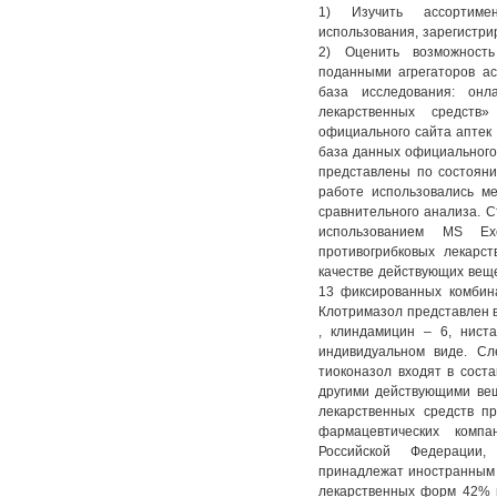
1) Изучить ассортимен
использования, зарегистри
2) Оценить возможност
поданными агрегаторов а
база исследования: онл
лекарственных средств» 
официального сайта аптек 
база данных официального с
представлены по состоя
работе использовались ме
сравнительного анализа. С
использованием MS Ex
противогрибковых лекарс
качестве действующих вещ
13 фиксированных комбин
Клотримазол представлен в
, клиндамицин – 6, нист
индивидуальном виде. Сл
тиоконазол входят в сост
другими действующими вещ
лекарственных средств п
фармацевтических комп
Российской Федерации
принадлежат иностранным
лекарственных форм 42% 