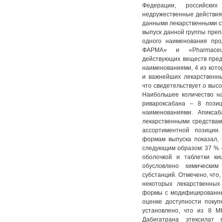
Федерации, российск
недружественные действия
данными лекарственными ср
выпуск данной группы преп
одного наименования пр
ФАРМА» и «Pharmaceu
действующих веществ пре
наименованиями, 4 из кот
и важнейших лекарственн
что свидетельствует о выс
Наибольшее количество н
ривароксабана – 8 пози
наименованиями. Апикса
лекарственными средствами
ассортиментной позиции
формам выпуска показал,
следующим образом: 37 % –
оболочкой и таблетки ки
обусловлено химическим
субстанций. Отмечено, что,
некоторых лекарственных
формы с модифицированны
оценке доступности поку
установлено, что из 8 
Дабигатрана этексилат 