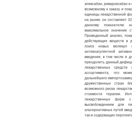
апиксабан, ривароксабан и 
возможному к заказу и пок
единицы лекарственной фо
на рынке, он составляет 32 
данному показателю на
максимальное значение 
Проведенный анализ, пок
действующих веществ в д
поиск новых молекул с
антикоагулянтной активн
введения, в том числе и 
преодолеть данный дефицит
лекарственных средств 
ассортимента, что мож
дальнейшего импортозамеще
дружественных стран бл
возможного риска лекарств
стоимости терапии. Инт
лекарственных форм с
высвобождением для пе
альтернативных путей введ
так и содержащих перспект