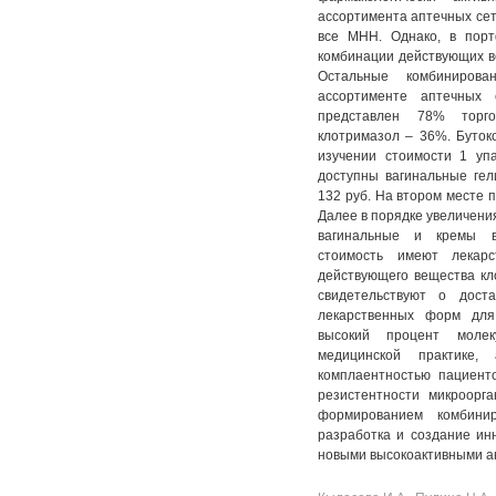
ассортимента аптечных сете
все МНН. Однако, в порт
комбинации действующих ве
Остальные комбинирова
ассортименте аптечных
представлен 78% торг
клотримазол – 36%. Буток
изучении стоимости 1 уп
доступны вагинальные гел
132 руб. На втором месте 
Далее в порядке увеличени
вагинальные и кремы в
стоимость имеют лекарс
действующего вещества к
свидетельствуют о дост
лекарственных форм для
высокий процент молек
медицинской практике
комплаентностью пациент
резистентности микроорг
формированием комбинир
разработка и создание ин
новыми высокоактивными а