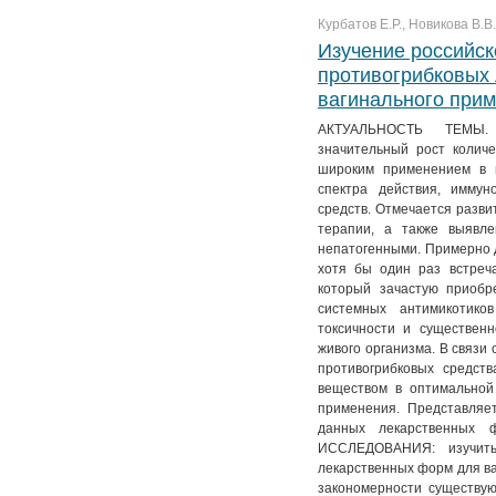
Курбатов Е.Р., Новикова В.В
Изучение российск
противогрибковых
вагинального при
АКТУАЛЬНОСТЬ ТЕМЫ. 
значительный рост количе
широким применением в м
спектра действия, иммун
средств. Отмечается разви
терапии, а также выявле
непатогенными. Примерно д
хотя бы один раз встреч
который зачастую приобр
системных антимикотико
токсичности и существен
живого организма. В связи
противогрибковых средст
веществом в оптимальной
применения. Представляе
данных лекарственных 
ИССЛЕДОВАНИЯ: изучить 
лекарственных форм для ва
закономерности существ