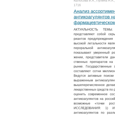
Кылосова И.А., Пулина Н.А.,
1716
Анализ ассортиме
антикоагулянтов н
фармацевтическом
АКТУАЛЬНОСТЬ ТЕМЫ. 
представляют собой сер
риантов предупреждения 
высокой летальности явля
пероральной антикоагул
показывают уверенный р
жении, представители да
ственных препаратов на
рынке. Государственные 
составляют сотни миллион
Ведутся активные поиски
выраженным антикоагулян
вышеперечисленное делае
лекарственных средств п
оценить современное со
антикоагулянтов на росси
возможные «точки ро
ИССЛЕДОВАНИЯ: 1) Из
антикоагулянтов по разл