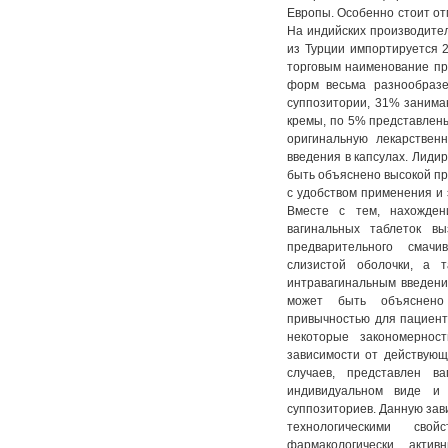
Европы. Особенно стоит от
На индийских производите
из Турции импортируется
торговым наименование пр
форм весьма разнообразе
суппозитории, 31% занима
кремы, по 5% представлены
оригинальную лекарствен
введения в капсулах. Лиди
быть объяснено высокой пр
с удобством применения и эф
Вместе с тем, нахожде
вагинальных таблеток в
предварительного смач
слизистой оболочки, а 
интравагинальным введени
может быть объяснено 
привычностью для пациент
некоторые закономернос
зависимости от действующе
случаев, представлен в
индивидуальном виде и 
суппозиториев. Данную зав
технологическими сво
фармакологически акти