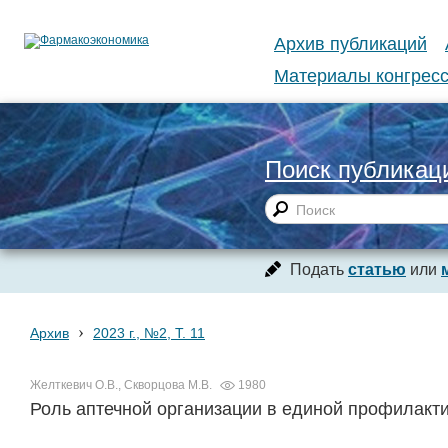
Архив публикаций
Материалы конгресс
Поиск публикац
Подать
статью
или
›
Архив
2023 г., №2, Т. 11
Желткевич О.В., Скворцова М.В.
1980
Роль аптечной организации в единой профилакт