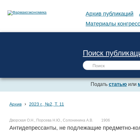
Архив публикаций
Материалы конгресс
Поиск публикац
Подать
статью
или
›
Архив
2023 г., №2, Т. 11
Дворская О.Н., Порсева Н.Ю., Солонинина А.В.
1906
Антидепрессанты, не подлежащие предметно-кол