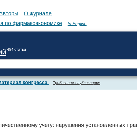
Авторы
О журнале
а по фармакоэкономике
In English
484 статьи
ий
материал конгресса
Требования к публикациям
ичественному учету: нарушения установленных прав