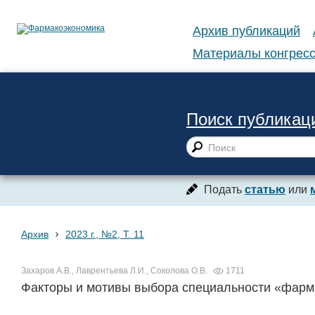
Архив публикаций
Материалы конгресс
Поиск публикац
Подать
статью
или
›
Архив
2023 г., №2, Т. 11
Захаров А.В., Лаврентьева Л.И., Соколова О.В.
1711
Факторы и мотивы выбора специальности «фар