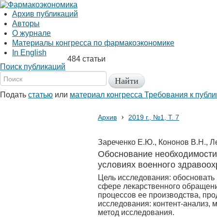
Архив публикаций
Авторы
О журнале
Материалы конгресса по фармакоэкономике
In English
484 статьи
Поиск публикаций
Подать
статью
или
материал конгресса
Требования к публ
›
Архив
2019 г., №1, Т. 7
Зареченко Е.Ю., Кононов В.Н., Л
Обоснование необходимости 
условиях военного здравоо
Цель исследования: обосновать
сфере лекарственного обращени
процессов ее производства, пр
исследования: контент-анализ, 
метод исследования.