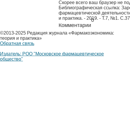
Скорее всего ваш браузер не п
Библиографическая ссылка:
Заре
фармацевтической деятельности
и практика. - 2019. - Т.7, №1. С.3
0
Комментарии
©
2013-2025 Редакция журнала «Фармакоэкономика:
теория и практика»
Обратная связь
Издатель: РОО "Московское фармацевтическое
общество"