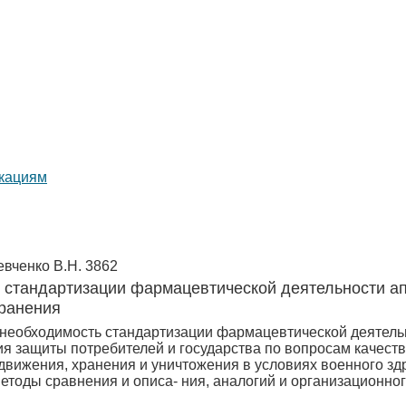
икациям
евченко В.Н.
3862
стандартизации фармацевтической деятельности ап
хранения
 необходимость стандартизации фармацевтической деятель
я защиты потребителей и государства по вопросам качест
одвижения, хранения и уничтожения в условиях военного з
методы сравнения и описа- ния, аналогий и организационно