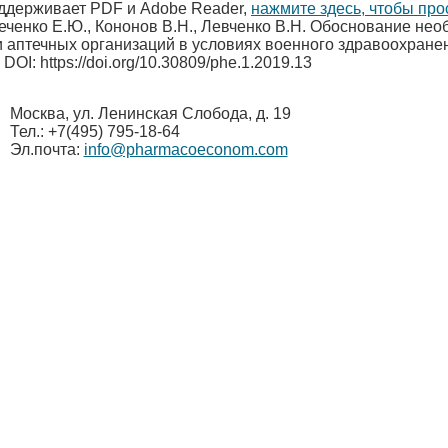
оддерживает PDF и Adobe Reader,
нажмите здесь, чтобы пр
ченко Е.Ю., Кононов В.Н., Левченко В.Н. Обоснование нео
 аптечных организаций в условиях военного здравоохранен
7 DOI: https://doi.org/10.30809/phe.1.2019.13
Москва, ул. Ленинская Слобода, д. 19
Тел.: +7(495) 795-18-64
Эл.почта:
info@pharmacoeconom.com