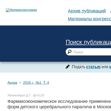
Архив публикаций
Материалы конгресс
Поиск публикац
Подать
статью
или
›
Архив
2016 г., №1, Т. 4
Угрехелидзе Д.Т.
6125
Фармакоэкономическое исследование применения 
форм детского церебрального паралича в Моско