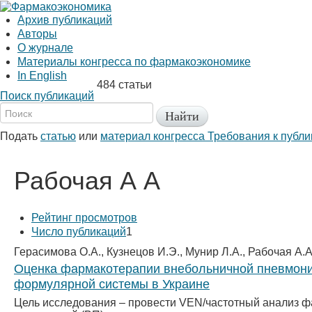
Архив публикаций
Авторы
О журнале
Материалы конгресса по фармакоэкономике
In English
484 статьи
Поиск публикаций
Подать
статью
или
материал конгресса
Требования к публ
Рабочая А А
Рейтинг просмотров
Число публикаций
1
Герасимова О.А., Кузнецов И.Э., Мунир Л.А., Рабочая А.А
Оценка фармакотерапии внебольничной пневмонии
формулярной системы в Украине
Цель исследования – провести VEN/частотный анализ ф