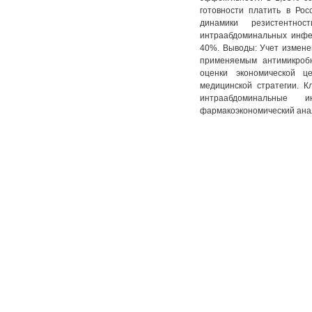
готовности платить в Ро
динамики резистентнос
интраабдоминальных инфек
40%. Выводы: Учет измене
применяемым антимикроб
оценки экономической ц
медицинской стратегии. 
интраабдоминальные ин
фармакоэкономический ана