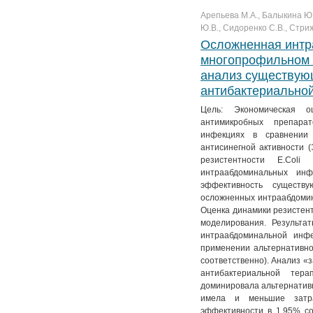
Арепьева М.А., Балыкина Ю.Е
Ю.В., Сидоренко С.В., Стри
Осложненная интр
многопрофильном 
анализ существую
антибактериально
Цель: Экономическая о
антимикробных препара
инфекциях в сравнении
антисинегной активности 
резистентности E.Coli
интраабдоминальных инф
эффективность существу
осложненных интраабдомин
Оценка динамики резистен
моделирования. Результа
интраабдоминальной инф
применении альтернативной
соответственно). Анализ «з
антибактериальной тер
доминировала альтернатив
имела и меньшие затра
эффективности в 1,95% со