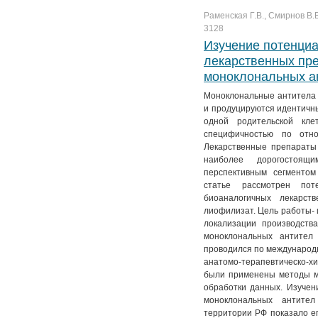
Раменская Г.В., Смирнов В.В
3128
Изучение потенциа
лекарственных пре
моноклональных а
Моноклональные антитела
и продуцируются идентичн
одной родительской кл
специфичностью по отно
Лекарственные препараты
наиболее дорогостоящи
перспективным сегментом
статье рассмотрен по
биоаналогичных лекарст
лиофилизат. Цель работы-
локализации производств
моноклональных антител
проводился по международ
анатомо-терапевтическо-х
были применены методы ма
обработки данных. Изучен
моноклональных антите
территории РФ показало ег