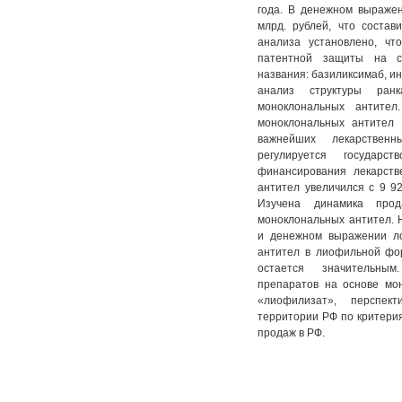
года. В денежном выражен
млрд. рублей, что соста
анализа установлено, чт
патентной защиты на с
названия: базиликсимаб, и
анализ структуры ран
моноклональных антител
моноклональных антител
важнейших лекарственн
регулируется государс
финансирования лекарств
антител увеличился с 9 92
Изучена динамика прод
моноклональных антител. 
и денежном выражении л
антител в лиофильной фо
остается значительны
препаратов на основе мо
«лиофилизат», перспек
территории РФ по критери
продаж в РФ.