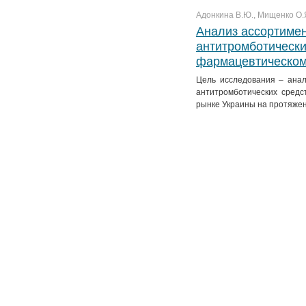
Адонкина В.Ю., Мищенко О.Я
Анализ ассортимен
антитромботически
фармацевтическом
Цель исследования – анал
антитромботических средс
рынке Украины на протяжен