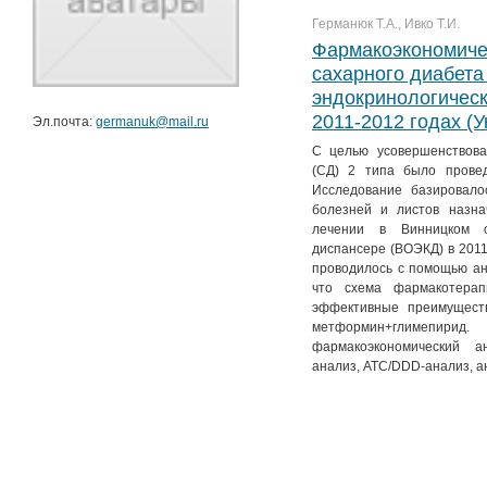
Германюк Т.А., Ивко Т.И.
Фармакоэкономиче
сахарного диабета
эндокринологическ
2011-2012 годах (У
Эл.почта:
germanuk@mail.ru
С целью усовершенствова
(СД) 2 типа было провед
Исследование базировало
болезней и листов назн
лечении в Винницком об
диспансере (ВОЭКД) в 2011
проводилось с помощью ан
что схема фармакотерап
эффективные преимущест
метформин+глимепири
фармакоэкономический а
анализ, АТС/DDD-анализ, 