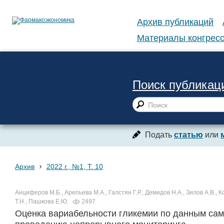
Архив публикаций
Материалы конгресс
Поиск публикац
Подать
статью
или
›
Архив
2022 г., №1, Т. 10
Анциферов М.Б., Арепьева М.А., Галстян Г.Р., Демидов Н.А., Зилов А.В., 
Т.Н., Пашкова Е.Ю.
2497
Оценка вариабельности гликемии по данным сам