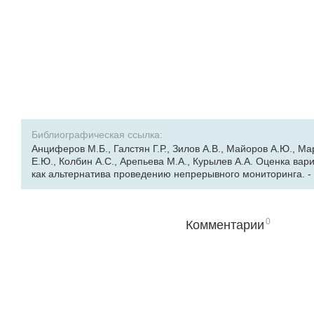
Библиографическая ссылка:
Анциферов М.Б., Галстян Г.Р., Зилов А.В., Майоров А.Ю., Ма
Е.Ю., Колбин А.С., Арепьева М.А., Курылев А.А. Оценка ва
как альтернатива проведению непрерывного мониторинга. - 202
0
Комментарии