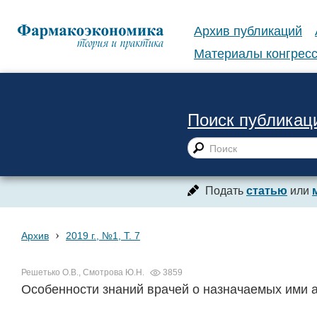
Архив публикаций
Материалы конгресс
Поиск публикац
Подать
статью
или
›
Архив
2019 г., №1, Т. 7
Решетько О.В., Смотрова Ю.Н.
3859
Особенности знаний врачей о назначаемых ими 