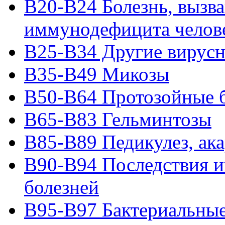
B20-B24 Болезнь, вызв
иммунодефицита челов
B25-B34 Другие вирусн
B35-B49 Микозы
B50-B64 Протозойные 
B65-B83 Гельминтозы
B85-B89 Педикулез, ака
B90-B94 Последствия 
болезней
B95-B97 Бактериальные