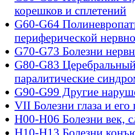
корешков и сплетений
G60-G64 Полиневропат
периферической нервн
G70-G73 Болезни нерв
G80-G83 Церебральный 
паралитические синдр
G90-G99 Другие наруш
VII Болезни глаза и его
H00-H06 Болезни век, с
H10-H13 Болезни конъ