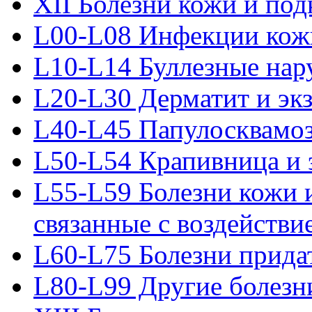
XII Болезни кожи и по
L00-L08 Инфекции кожи
L10-L14 Буллезные на
L20-L30 Дерматит и эк
L40-L45 Папулосквамо
L50-L54 Крапивница и 
L55-L59 Болезни кожи 
связанные с воздействи
L60-L75 Болезни прида
L80-L99 Другие болезн