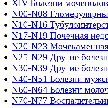
XIV Болезни мочеполо
N00-N08 Гломерулярны
N10-N16 Тубулоинтерст
N17-N19 Почечная недо
N20-N23 Мочекаменная
N25-N29 Другие болезн
N30-N39 Другие болез
N40-N51 Болезни мужс
N60-N64 Болезни моло
N70-N77 Воспалительны