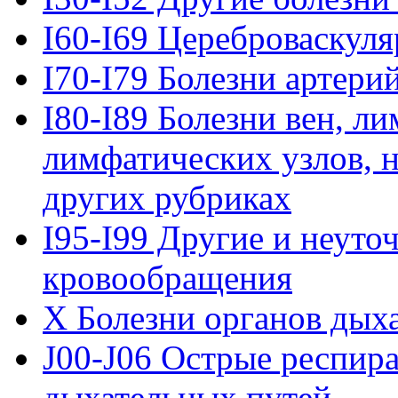
I60-I69 Цереброваскул
I70-I79 Болезни артери
I80-I89 Болезни вен, л
лимфатических узлов, 
других рубриках
I95-I99 Другие и неуто
кровообращения
X Болезни органов дых
J00-J06 Острые респир
дыхательных путей