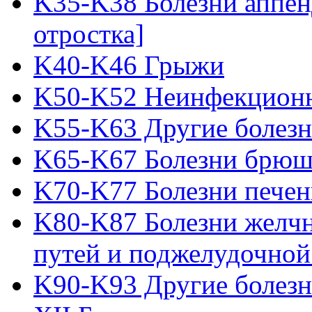
K35-K38 Болезни аппен
отростка]
K40-K46 Грыжи
K50-K52 Неинфекционн
K55-K63 Другие болез
K65-K67 Болезни брю
K70-K77 Болезни печен
K80-K87 Болезни желч
путей и поджелудочной
K90-K93 Другие болезн