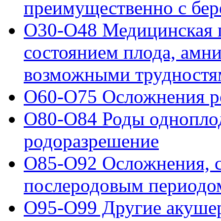
преимущественно с бе
O30-O48 Медицинская п
состоянием плода, амн
возможными трудностя
O60-O75 Осложнения р
O80-O84 Роды однопло
родоразрешение
O85-O92 Осложнения, 
послеродовым периодо
O95-O99 Другие акушер