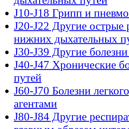
J10-J18 Грипп и пневм
J20-J22 Другие острые
нижних дыхательных п
J30-J39 Другие болезн
J40-J47 Хронические б
путей
J60-J70 Болезни легко
агентами
J80-J84 Другие респир