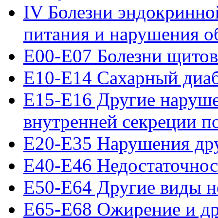
IV Болезни эндокринно
питания и нарушения о
E00-E07 Болезни щито
E10-E14 Сахарный диа
E15-E16 Другие наруше
внутренней секреции п
E20-E35 Нарушения др
E40-E46 Недостаточнос
E50-E64 Другие виды н
E65-E68 Ожирение и др