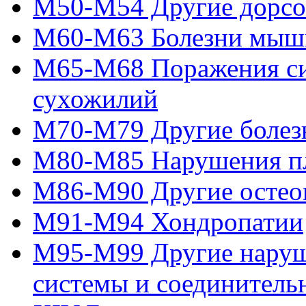
M50-M54 Другие дорсо
M60-M63 Болезни мыш
M65-M68 Поражения си
сухожилий
M70-M79 Другие болезн
M80-M85 Нарушения пл
M86-M90 Другие остео
M91-M94 Хондропатии
M95-M99 Другие нару
системы и соединитель