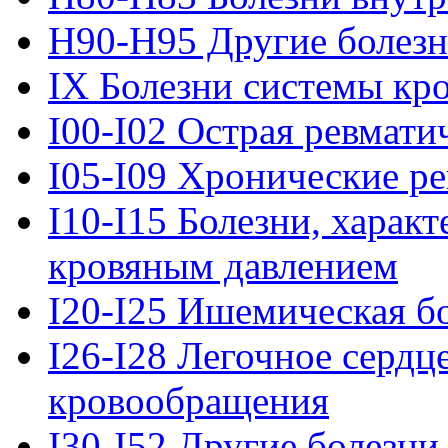
H90-H95 Другие болезн
IX Болезни системы кр
I00-I02 Острая ревмати
I05-I09 Хронические ре
I10-I15 Болезни, хара
кровяным давлением
I20-I25 Ишемическая бо
I26-I28 Легочное сердц
кровообращения
I30-I52 Другие болезни