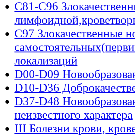
C81-C96 Злокачественн
лимфоидной,кроветворн
C97 Злокачественные н
самостоятельных(перв
локализаций
D00-D09 Новообразовани
D10-D36 Доброкачеств
D37-D48 Новообразован
неизвестного характера
III Болезни крови, кро