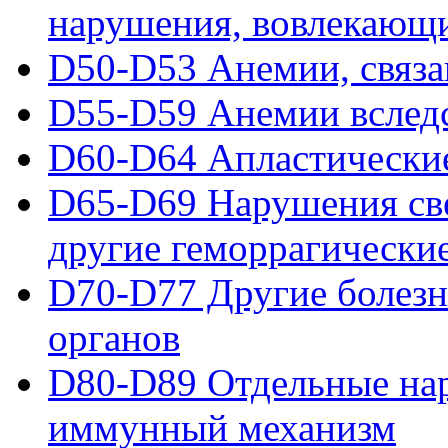
нарушения, вовлекающ
D50-D53 Анемии, связа
D55-D59 Анемии вслед
D60-D64 Апластические
D65-D69 Нарушения све
другие геморрагически
D70-D77 Другие болезн
органов
D80-D89 Отдельные на
иммунный механизм