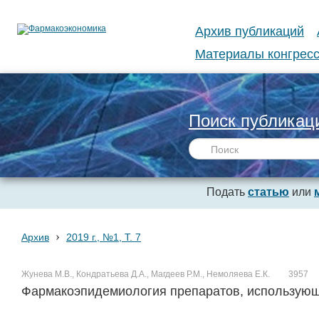
Архив публикаций
Материалы конгресс
Поиск публикац
Подать
статью
или
›
Архив
2019 г., №1, Т. 7
Жунева М.В., Кондратьева Д.А., Магдеев Р.М., Немоляева Е.К.
3957
Фармакоэпидемиология препаратов, использующи