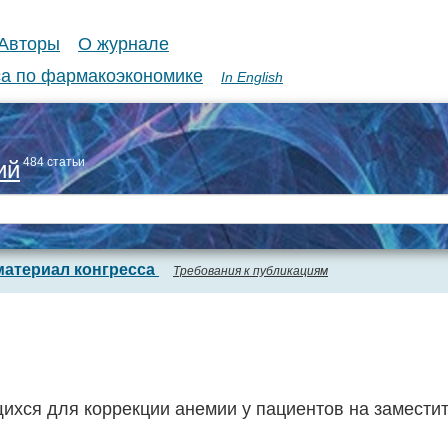
Авторы
О журнале
а по фармакоэкономике
In English
484 статьи
ий
материал конгресса
Требования к публикациям
хся для коррекции анемии у пациентов на заместит