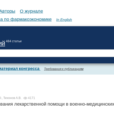
Авторы
О журнале
а по фармакоэкономике
In English
484 статьи
ий
материал конгресса
Требования к публикациям
., Тихонов А.В.
4171
вания лекарственной помощи в военно-медицинских