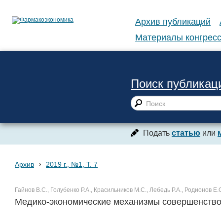
Архив публикаций
Материалы конгресс
Поиск публикац
Подать
статью
или
›
Архив
2019 г., №1, Т. 7
Гайнов В.С., Голубенко Р.А., Красильников М.С., Лебедь Р.А., Родионов Е.О
Медико-экономические механизмы совершенство