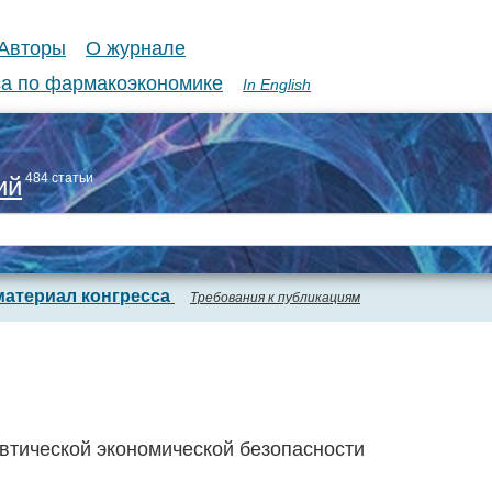
Авторы
О журнале
а по фармакоэкономике
In English
484 статьи
ий
материал конгресса
Требования к публикациям
тической экономической безопасности