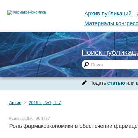
Архив публикаций
Материалы конгресс
Поиск публикац
Подать
статью
или
›
Архив
2019 г., №1, Т. 7
Кузнецов Д.А.
3977
Роль фармакоэкономики в обеспечении фармацев