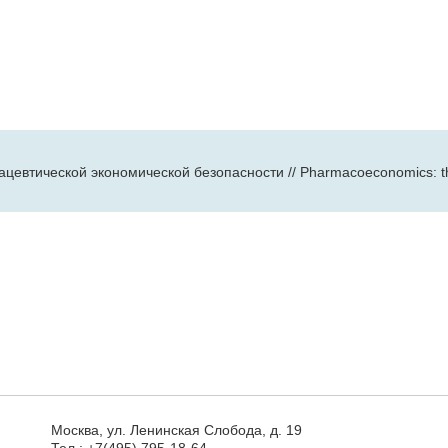
втической экономической безопасности // Pharmacoeconomics: theory
Москва, ул. Ленинская Слобода, д. 19