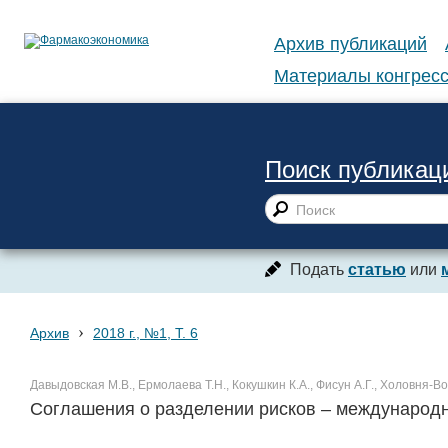
Архив публикаций
Материалы конгресс
Поиск публикац
Подать
статью
или
›
Архив
2018 г., №1, Т. 6
Давыдовская М.В., Ермолаева Т.Н., Кокушкин К.А., Фисун А.Г., Холовня-В
Соглашения о разделении рисков – международн