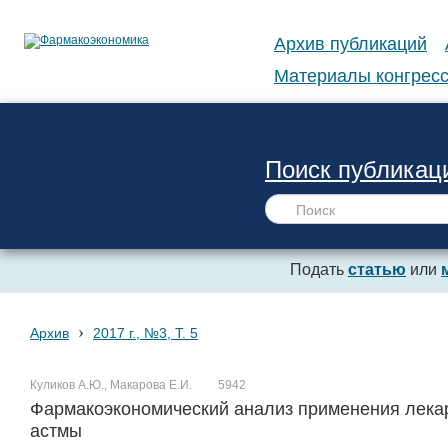
Архив публикаций
Материалы конгресс
Поиск публикац
Подать
статью
или
›
Архив
2017 г., №3, Т. 5
Куликов А.Ю., Макарова Е.И.
5942
Фармакоэкономический анализ применения лека
астмы