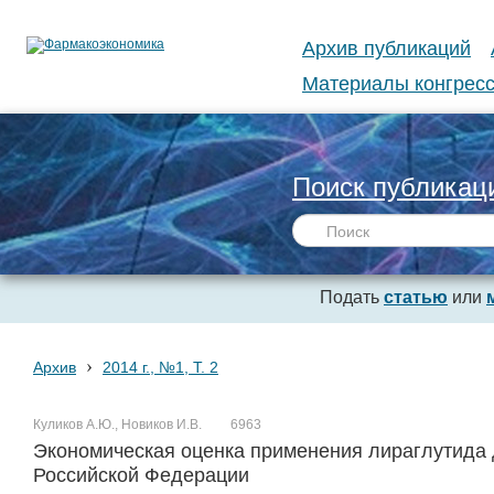
Архив публикаций
Материалы конгресс
Поиск публикац
Подать
статью
или
›
Архив
2014 г., №1, Т. 2
Куликов А.Ю., Новиков И.В.
6963
Экономическая оценка применения лираглутида 
Российской Федерации