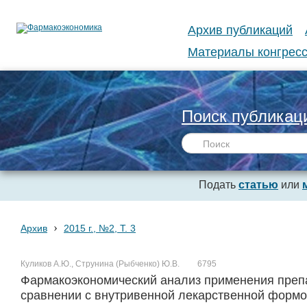
Архив публикаций
Материалы конгресс
Поиск публикац
Подать
статью
или
›
Архив
2015 г., №2, Т. 3
Куликов А.Ю., Струнина (Рыбченко) Ю.В.
6795
Фармакоэкономический анализ применения препа
сравнении с внутривенной лекарственной форм