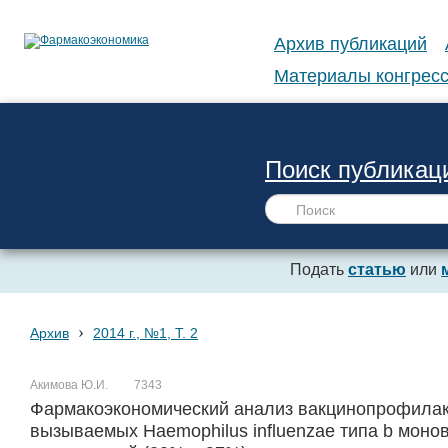
Архив публикаций
Материалы конгресс
Поиск публикац
Подать
статью
или
›
Архив
2014 г., №1, Т. 2
Акимова Ю.И.
7343
Фармакоэкономический анализ вакцинопрофилак
вызываемых Haemophilus influenzae типа b моно