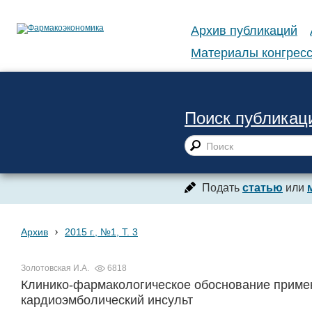
Архив публикаций
Материалы конгресс
Поиск публикац
Подать
статью
или
›
Архив
2015 г., №1, Т. 3
Золотовская И.А.
6818
Клинико-фармакологическое обоснование примен
кардиоэмболический инсульт