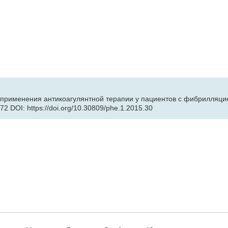
применения антикоагулянтной терапии у пациентов с фибрилляцие
72 DOI: https://doi.org/10.30809/phe.1.2015.30