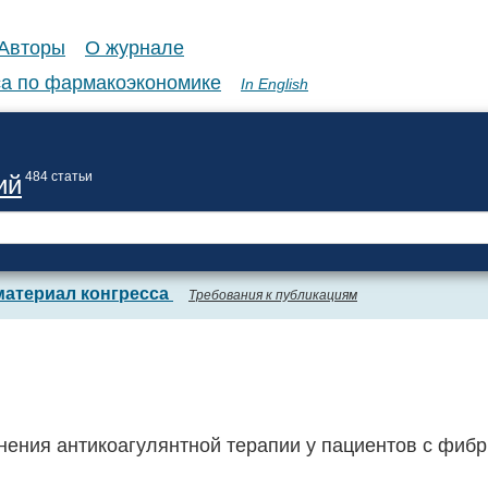
Авторы
О журнале
а по фармакоэкономике
In English
484 статьи
ий
материал конгресса
Требования к публикациям
ения антикоагулянтной терапии у пациентов с фиб