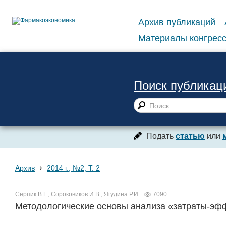
Архив публикаций
Материалы конгресс
Поиск публикац
Подать
статью
или
›
Архив
2014 г., №2, Т. 2
Серпик В.Г., Сороковиков И.В., Ягудина Р.И.
7090
Методологические основы анализа «затраты-эф