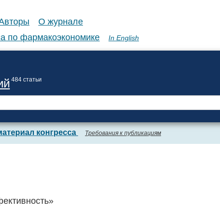
Авторы
О журнале
а по фармакоэкономике
In English
484 статьи
ий
материал конгресса
Требования к публикациям
фективность»