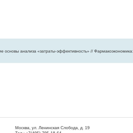
ие основы анализа «затраты-эффективность» // Фармакоэкономика: те
Москва, ул. Ленинская Слобода, д. 19